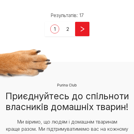
Результатів: 17
Pagination
Current page
Page
1
2
Purina Club
Приєднуйтесь до спільноти
власників домашніх тварин!
Ми віримо, що людям і домашнім тваринам
краще разом. Ми підтримуватимемо вас на кожному