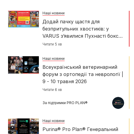
Наші новини
Додай пачку щастя для
безпритульних хвостиків: у
VARUS з’явилися Пухнасті бокси
від Happy Paw і Purina
Читати 5 хв
Наші новини
​Всеукраїнський ветеринарний
форум з ортопедії та неврології |
9 - 10 травня 2026
Читати 6 хв
За підтримки PRO PLAN®
Наші новини
Purina® Pro Plan® Генеральний