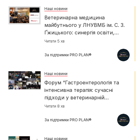
Наші новини
Ветеринарна медицина
майбутнього у ЛНУВМБ ім. С. З.
Ґжицького: синергія освіти,
науки та міжнародної
Читати 5 хв
експертизи
За підтримки PRO PLAN®
Наші новини
Форум “Гастроентерологія та
інтенсивна терапія: сучасні
підходи у ветеринарній
медицині”
Читати 8 хв
За підтримки PRO PLAN®
Наші новини