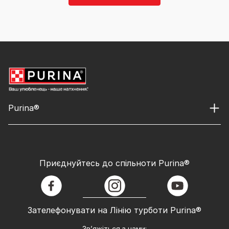
Purina®
Приєднуйтесь до спільноти Purina®
facebook
instagram
youtube
Зателефонувати на Лінію турботи Purina®
Зв’яжіться з нами: