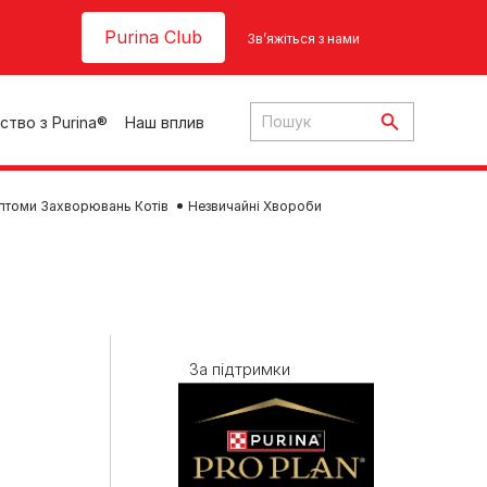
Header top
Purina Club
Зв’яжіться з нами
ство з Purina®
Наш вплив
птоми Захворювань Котів
Незвичайні Хвороби
ки
За підтримки
ння