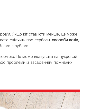
ров'я. Якщо кіт став їсти менше, це може
часто свідчить про серйозні
хвороби котів,
блеми з зубами.
 є нормою. Це може вказувати на цукровий
) або проблеми із засвоєнням поживних