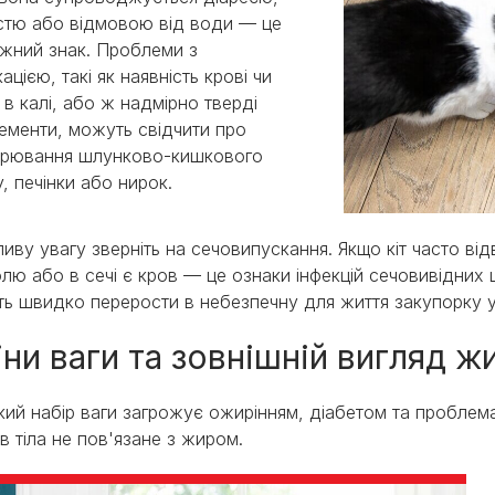
стю або відмовою від води — це
жний знак. Проблеми з
ацією, такі як наявність крові чи
 в калі, або ж надмірно тверді
ементи, можуть свідчити про
орювання шлунково-кишкового
у, печінки або нирок.
иву увагу зверніть на сечовипускання. Якщо кіт часто від
олю або в сечі є кров — це ознаки інфекцій сечовивідних ш
ь швидко перерости в небезпечну для життя закупорку у
ни ваги та зовнішній вигляд ж
ий набір ваги загрожує ожирінням, діабетом та проблема
ів тіла не пов'язане з жиром.