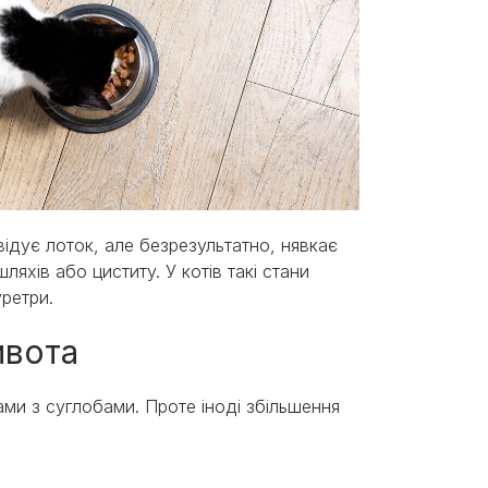
відує лоток, але безрезультатно, нявкає
ляхів або циститу. У котів такі стани
ретри.
ивота
ми з суглобами. Проте іноді збільшення