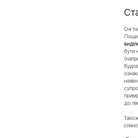
Ст
Очі т
Поши
виділ
бути 
(напр
будов
ознак
наявн
супро
примр
до лі
Також
слино