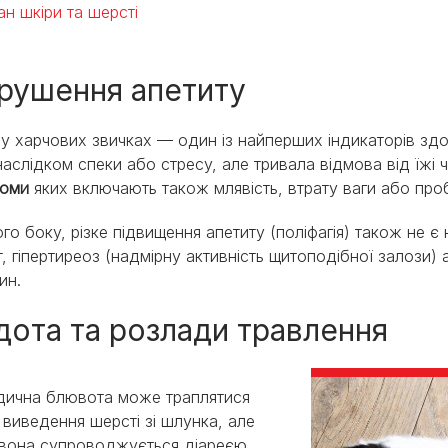
ан шкіри та шерсті
рушення апетиту
 у харчових звичках — один із найперших індикаторів здо
наслідком спеки або стресу, але тривала відмова від їжі 
томи
яких включають також млявість, втрату ваги або про
ого боку, різке підвищення апетиту (поліфагія) також не
т, гіпертиреоз (надмірну активність щитоподібної залози
ин.
дота та розлади травлення
дична блювота може траплятися
 виведення шерсті зі шлунка, але
вона супроводжується діареєю,