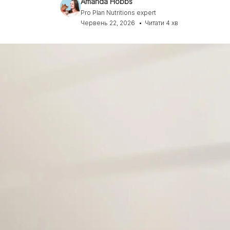
Amanda Hobbs
Експерти Purina®
Всі статті про собак
Pro Plan Nutritions expert
Наші новини
Червень 22, 2026
Читати 4 хв