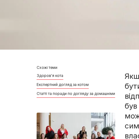
Схожі теми
Якщ
Здоров'я кота
бут
Експертний догляд за котом
Статті та поради по догляду за домашніми улюбленця
від
був
мож
сим
вла