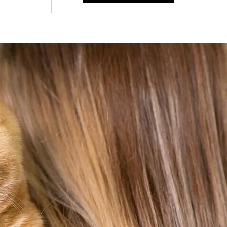
Знайти для себе
Знайти для себе
собаку
Лишились питання? Зв'яжіться з нами
кота