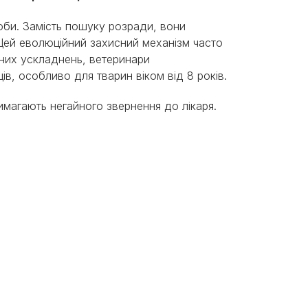
роби. Замість пошуку розради, вони
 Цей еволюційний захисний механізм часто
зних ускладнень, ветеринари
в, особливо для тварин віком від 8 років.
имагають негайного звернення до лікаря.