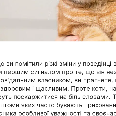
о ви помітили різкі зміни у поведінц
и першим сигналом про те, що він не
ми
повідальним власником, ви прагнете,
 здоровим і щасливим. Проте коти, на
уть поскаржитися на біль словами. Т
птоми яких часто бувають приховани
сника особливої уважності та своєчасн