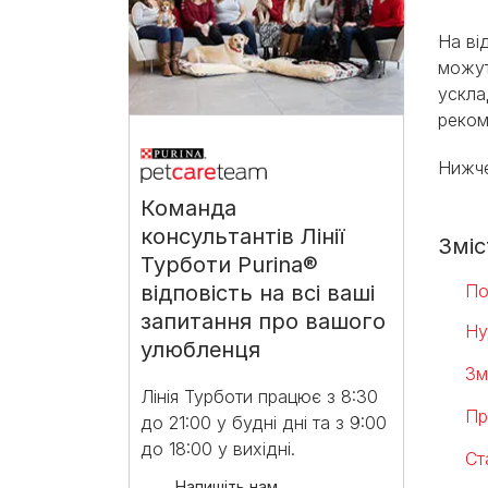
На ві
можут
ускла
реком
Нижче
Команда
консультантів Лінії
Зміс
Турботи Purina®
відповість на всі ваші
По
запитання про вашого
Ну
улюбленця
Зм
Лінія Турботи працює з 8:30
Пр
до 21:00 у будні дні та з 9:00
до 18:00 у вихідні.​
Ст
Напишіть нам