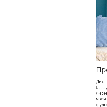
Пр
Дихал
безшу
(чере
м'язи
грудн