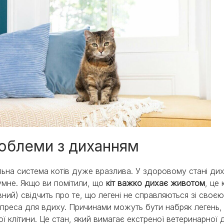
облеми з диханням
ьна система котів дуже вразлива. У здоровому стані дих
мне. Якщо ви помітили, що
кіт важко дихає животом
, це
вний) свідчить про те, що легені не справляються зі своє
 преса для вдиху. Причинами можуть бути набряк легень,
ої клітини. Це стан, який вимагає екстреної ветеринарної