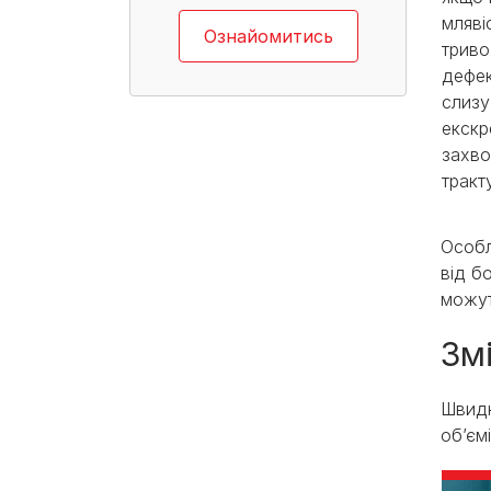
мляві
Ознайомитись
триво
дефек
слизу
екскр
захв
тракт
Особл
від б
можут
Змі
Швидк
об’єм