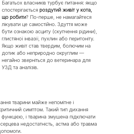
Багатьох власників турбує питання: якщо
спостерігається
роздутий живіт у кота,
що робити
? По-перше, не намагайтеся
лікувати це самостійно. Здуття може
бути ознакою асциту (скупчення рідини),
глистяної інвазії, пухлин або перитоніту.
Якщо живіт став твердим, болючим на
дотик або неприродно округлим —
негайно зверніться до ветеринара для
УЗД та аналізів.
ання тварини майже непомітне і
 критичний симптом. Такий тип дихання
ю функцією, і тварина змушена підключати
 серцева недостатність, астма або травма
 допомоги.