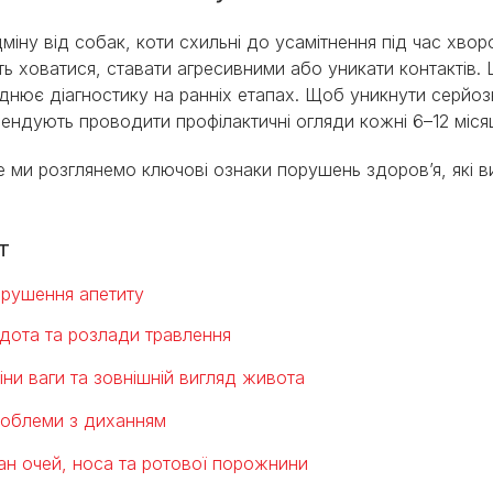
дміну від собак, коти схильні до усамітнення під час хво
ь ховатися, ставати агресивними або уникати контактів.
днює діагностику на ранніх етапах. Щоб уникнути серйо
ендують проводити профілактичні огляди кожні 6–12 місяці
 ми розглянемо ключові ознаки порушень здоров’я, які в
т
рушення апетиту
дота та розлади травлення
іни ваги та зовнішній вигляд живота
облеми з диханням
ан очей, носа та ротової порожнини