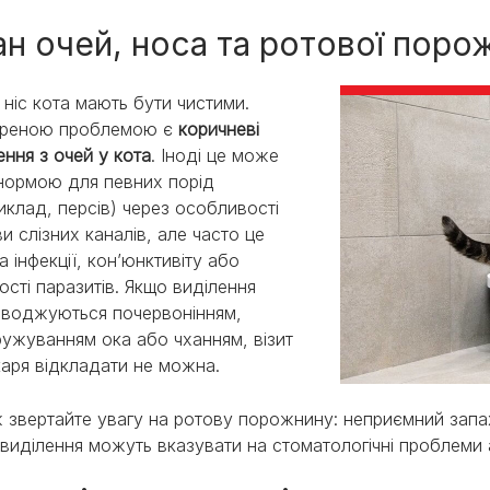
ан очей, носа та ротової поро
а ніс кота мають бути чистими.
реною проблемою є
коричневі
ення з очей у кота
. Іноді це може
нормою для певних порід
иклад, персів) через особливості
и слізних каналів, але часто це
а інфекції, кон’юнктивіту або
ості паразитів. Якщо виділення
воджуються почервонінням,
ужуванням ока або чханням, візит
каря відкладати не можна.
 звертайте увагу на ротову порожнину: неприємний запах, 
виділення можуть вказувати на стоматологічні проблеми