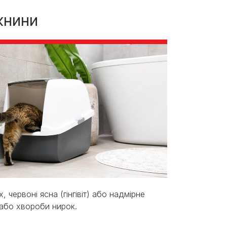
жнини
червоні ясна (гінгівіт) або надмірне
 або хвороби нирок.