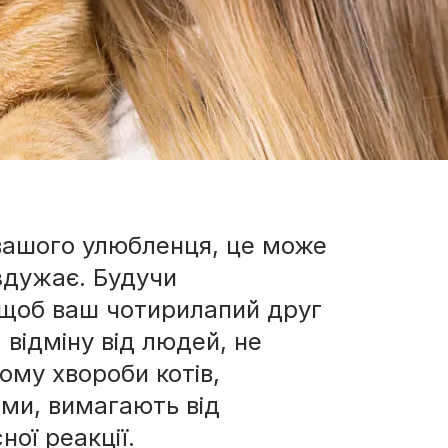
і вашого улюбленця, це може
здужає. Будучи
 щоб ваш чотирилапий друг
 відміну від людей, не
ому хвороби котів,
ми, вимагають від
ої реакції.