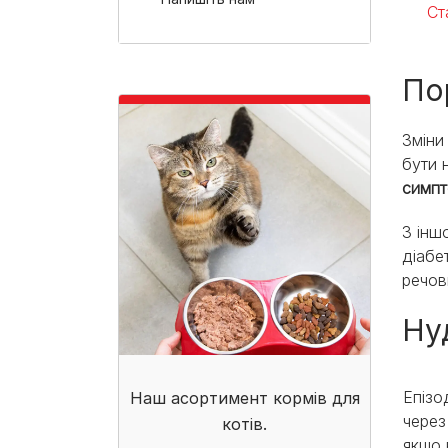
Ст
По
Зміни
бути 
симп
З інш
діабе
речов
Ну
Епізо
Наш асортимент кормів для
через
котів.
якщо 