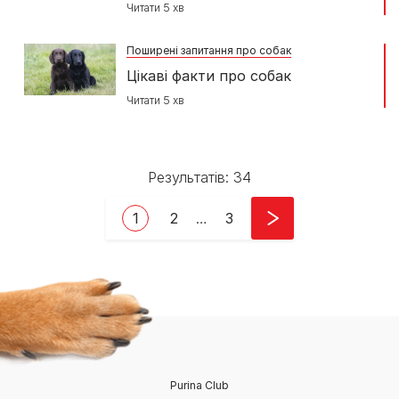
Читати 5 хв
Поширені запитання про собак
Цікаві факти про собак
Читати 5 хв
Результатів: 34
Pagination
Current page
Page
Last page
1
2
…
3
Purina Club