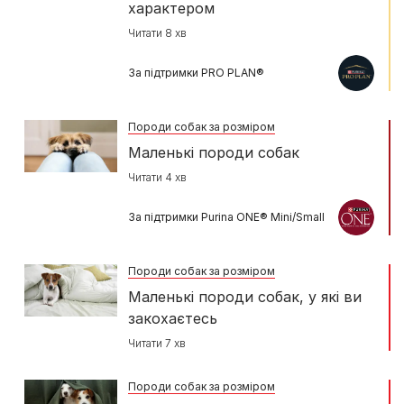
характером
Читати 8 хв
За підтримки PRO PLAN®
Породи собак за розміром
Маленькі породи собак
Читати 4 хв
За підтримки Purina ONE® Mini/Small
Породи собак за розміром
Маленькі породи собак, у які ви
закохаєтесь
Читати 7 хв
Породи собак за розміром