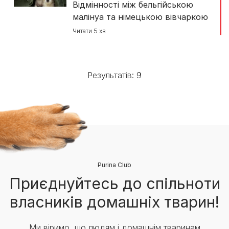
Відмінності між бельгійською
малінуа та німецькою вівчаркою
Читати 5 хв
Результатів: 9
Purina Club
Приєднуйтесь до спільноти
власників домашніх тварин!
Ми віримо, що людям і домашнім тваринам