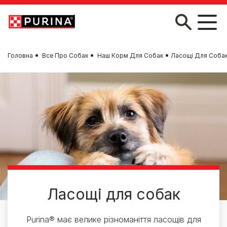
Skip to main content
Головна
Все Про Собак
Наш Корм Для Собак
Ласощі Для Соба
Ласощі для собак
Purina® має велике різноманіття ласощів для