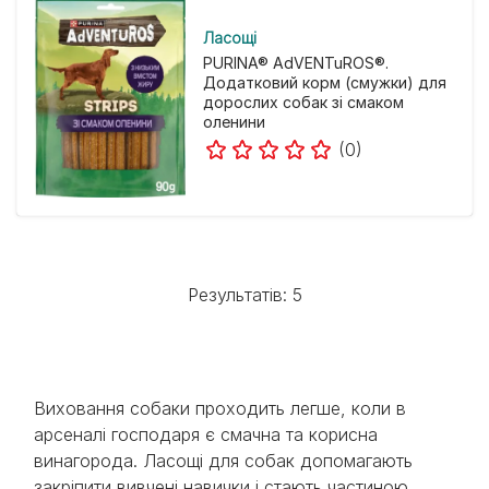
Ласощі
PURINA® AdVENTuROS®.
Додатковий корм (смужки) для
дорослих собак зі смаком
оленини
(0)
Результатів: 5
Виховання собаки проходить легше, коли в
арсеналі господаря є смачна та корисна
винагорода. Ласощі для собак допомагають
закріпити вивчені навички і стають частиною