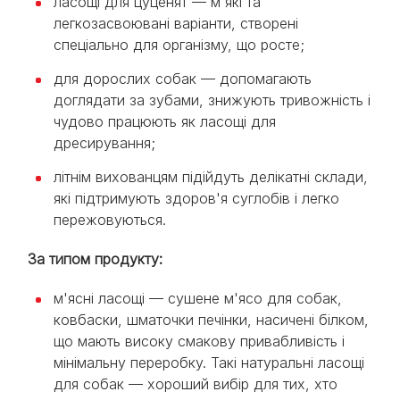
ласощі для цуценят — м'які та
легкозасвоювані варіанти, створені
спеціально для організму, що росте;
для дорослих собак — допомагають
доглядати за зубами, знижують тривожність і
чудово працюють як ласощі для
дресирування;
літнім вихованцям підійдуть делікатні склади,
які підтримують здоров'я суглобів і легко
пережовуються.
За типом продукту:
м'ясні ласощі — сушене м'ясо для собак,
ковбаски, шматочки печінки, насичені білком,
що мають високу смакову привабливість і
мінімальну переробку. Такі натуральні ласощі
для собак — хороший вибір для тих, хто