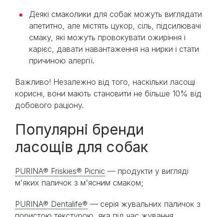
Деякі смаколики для собак можуть виглядати
апетитно, але містять цукор, сіль, підсилювачі
смаку, які можуть провокувати ожиріння і
карієс, давати навантаження на нирки і стати
причиною алергії.
Важливо! Незалежно від того, наскільки ласощі
корисні, вони мають становити не більше 10% від
добового раціону.
Популярні бренди
ласощів для собак
PURINA® Friskies® Picnic
— продукти у вигляді
м'яких паличок з м'ясним смаком;
PURINA® Dentalife®
— серія жувальних паличок з
пористою текстурою, яка під час жування