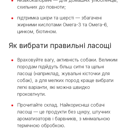
низькокалорійні — для домашніх улюбленців,
схильних до повноти;
підтримка шкіри та шерсті — збагачені
жирними кислотами Омега-3 та Омега-6,
цинком, біотином.
Як вибрати правильні ласощі
Враховуйте вагу, активність собаки. Великим
породам підійдуть більш ситні та щільні
ласощі (наприклад, жувальні кісточки для
собак), а для мелких пород краще вибрати
легкі варіанти, які можна швидко
проковтнути.
Прочитайте склад. Найкорисніші собачі
ласощі — це продукти без цукру, штучних
ароматизаторів і барвників, з мінімальною
термічною обробкою.