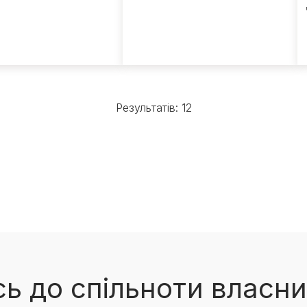
в
Результатів: 12
ь до спільноти власни