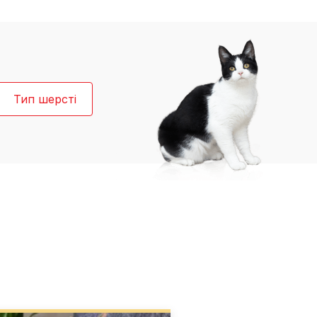
Знайти для себе
Знайти для себе
собаку
Лишились питання? Зв'яжіться з нами
кота
Тип шерсті