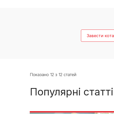
Експерти Purina®
Всі статті про собак
Наші новини
Завести кота
Показано 12 з 12 статей
Популярні статті