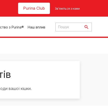
Header top
Purina Club
Зв’яжіться з нами
ство з Purina®
Наш вплив
тів
ки
роди вашої кішки.
ння