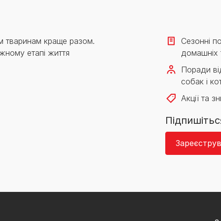
м тваринам краще разом.
Сезонні по
жному етапі життя
домашніх 
Поради від
собак і кот
Акції та з
Підпишітьс
Зареєструв