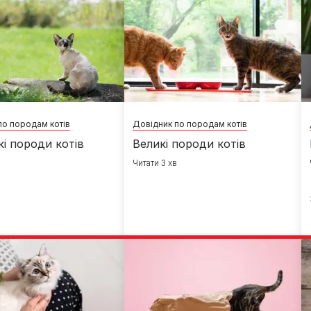
по породам котів
Довідник по породам котів
і породи котів
Великі породи котів
в
Читати 3 хв