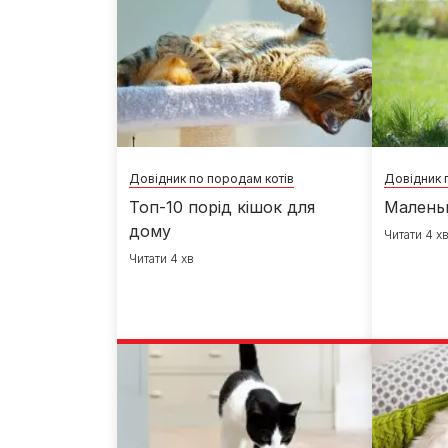
Довідник по породам котів
Довідник 
Топ-10 порід кішок для
Маленьк
дому
Читати 4 х
Читати 4 хв