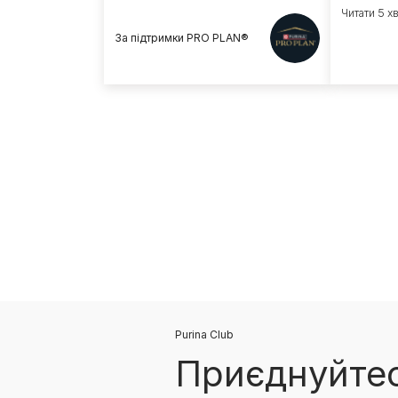
Читати 5 х
За підтримки PRO PLAN®
Purina Club
Приєднуйтес