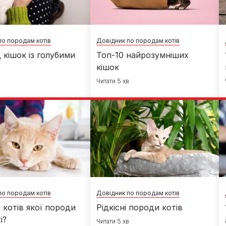
по породам котів
Довідник по породам котів
д кішок із голубими
Топ-10 найрозумніших
кішок
в
Читати 5 хв
по породам котів
Довідник по породам котів
а котів якої породи
Рідкісні породи котів
і?
Читати 5 хв