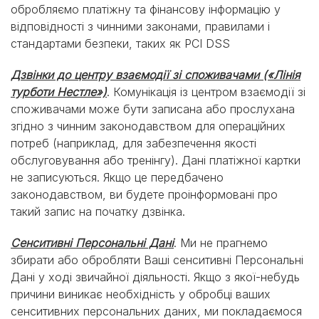
обробляємо платіжну та фінансову інформацію у
відповідності з чинними законами, правилами і
стандартами безпеки, таких як PCI DSS
Дзвінки до центру взаємодії зі споживачами («Лінія
турботи Нестле»)
. Комунікація із центром взаємодії зі
споживачами може бути записана або прослухана
згідно з чинним законодавством для операційних
потреб (наприклад, для забезпечення якості
обслуговування або тренінгу). Дані платіжної картки
не записуються. Якщо це передбачено
законодавством, ви будете проінформовані про
такий запис на початку дзвінка.
Сенситивні Персональні Дані
. Ми не прагнемо
збирати або обробляти Ваші сенситивні Персональні
Дані у ході звичайної діяльності. Якщо з якої-небудь
причини виникає необхідність у обробці ваших
сенситивних персональних даних, ми покладаємося