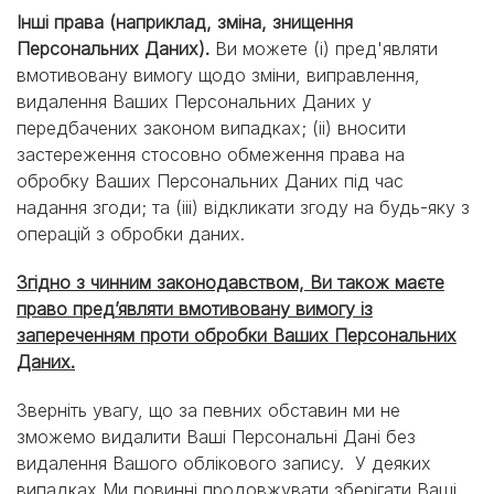
Інші права (наприклад, зміна, знищення
Персональних Даних).
Ви можете (i) пред'являти
вмотивовану вимогу щодо зміни, виправлення,
видалення Ваших Персональних Даних у
передбачених законом випадках; (ii) вносити
застереження стосовно обмеження права на
обробку Ваших Персональних Даних під час
надання згоди; та (iii) відкликати згоду на будь-яку з
операцій з обробки даних.
Згідно з чинним законодавством, Ви також маєте
право пред’являти вмотивовану вимогу із
запереченням проти обробки Ваших Персональних
Даних.
Зверніть увагу, що за певних обставин ми не
зможемо видалити Ваші Персональні Дані без
видалення Вашого облікового запису. У деяких
випадках Ми повинні продовжувати зберігати Ваші