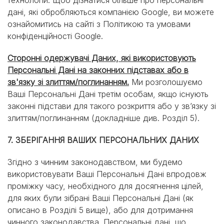
технологій. Щоб дізнатися більше про персональні
дані, які обробляються компанією Google, ви можете
ознайомитись на сайті з Політикою та умовами
конфіденційності Google.
Сторонні одержувачі Даних, які використовують
Персональні Дані на законних підставах або в
зв'язку зі злиттям/поглинанням.
Ми розголошуємо
Ваші Персональні Дані третім особам, якщо існують
законні підстави для такого розкриття або у зв’язку зі
злиттям/поглинанням (докладніше див. Розділ 5).
7. ЗБЕРІГАННЯ ВАШИХ ПЕРСОНАЛЬНИХ ДАНИХ
Згідно з чинним законодавством, ми будемо
використовувати Ваші Персональні Дані впродовж
проміжку часу, необхідного для досягнення цілей,
для яких були зібрані Ваші Персональні Дані (як
описано в Розділі 5 вище), або для дотримання
чинного законодавства. Персональні дані, що