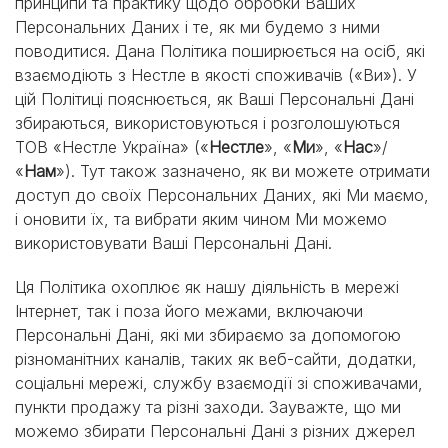
принципи та практику щодо обробки Ваших
Персональних Даних і те, як ми будемо з ними
поводитися. Дана Політика поширюється на осіб, які
взаємодіють з Нестле в якості споживачів («Ви»). У
цій Політиці пояснюється, як Ваші Персональні Дані
збираються, використовуються і розголошуються
ТОВ «Нестле Україна» («
Нестле
», «
Ми
», «
Нас
»/
«
Нам
»). Тут також зазначено, як ви можете отримати
доступ до своїх Персональних Даних, які Ми маємо,
і оновити їх, та вибрати яким чином Ми можемо
використовувати Ваші Персональні Дані.
Ця Політика охоплює як нашу діяльність в мережі
Інтернет, так і поза його межами, включаючи
Персональні Дані, які ми збираємо за допомогою
різноманітних каналів, таких як веб-сайти, додатки,
соціальні мережі, службу взаємодії зі споживачами,
пункти продажу та різні заходи. Зауважте, що ми
можемо збирати Персональні Дані з різних джерел