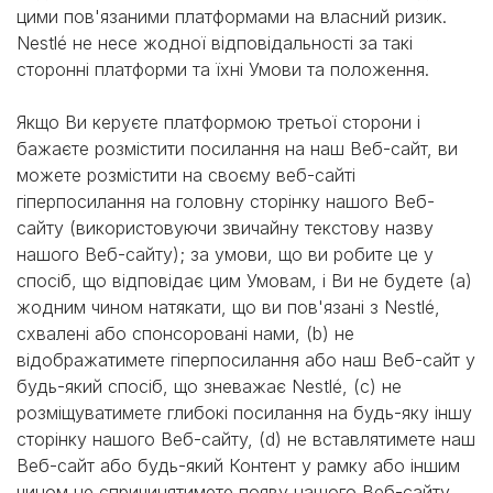
цими пов'язаними платформами на власний ризик.
Nestlé не несе жодної відповідальності за такі
сторонні платформи та їхні Умови та положення.
Якщо Ви керуєте платформою третьої сторони і
бажаєте розмістити посилання на наш Веб-сайт, ви
можете розмістити на своєму веб-сайті
гіперпосилання на головну сторінку нашого Веб-
сайту (використовуючи звичайну текстову назву
нашого Веб-сайту); за умови, що ви робите це у
спосіб, що відповідає цим Умовам, і Ви не будете (a)
жодним чином натякати, що ви пов'язані з Nestlé,
схвалені або спонсоровані нами, (b) не
відображатимете гіперпосилання або наш Веб-сайт у
будь-який спосіб, що зневажає Nestlé, (c) не
розміщуватимете глибокі посилання на будь-яку іншу
сторінку нашого Веб-сайту, (d) не вставлятимете наш
Веб-сайт або будь-який Контент у рамку або іншим
чином не спричинятимете появу нашого Веб-сайту