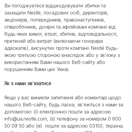
Ви погоджуєтеся відшкодовувати збитки та
захищати Nestlé, посадових осіб, директорів,
акціонерів, попередників, правонаступників,
співробітників, дочірні та афілійовані компанії від
будь-яких вимог, втрат, збитків, відповідальності,
претензій або витрат (включаючи гонорари
адвокатів), висунутих проти компанії Nestlé будь-
якою третьою стороною внаслідок або у зв'язку з
використанням Вами нашого Веб-сайту або
порушенням Вами цих Умов.
Як з нами зв'язатися
Якщо у вас виникли запитання або коментарі щодо
нашого Веб-сайту, будь ласка, зв'яжіться з нами за
допомогою: (i) електронної пошти за адресою
info@ua.nestle.com, (ii) телефону за номером 0 800
50 09 50 або (iii) пошти за адресою 03150, Україна,