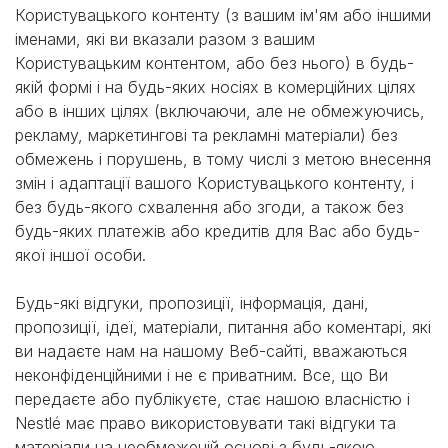
Користувацького контенту (з вашим ім'ям або іншими
іменами, які ви вказали разом з вашим
Користувацьким контентом, або без нього) в будь-
якій формі і на будь-яких носіях в комерційних цілях
або в інших цілях (включаючи, але не обмежуючись,
рекламу, маркетингові та рекламні матеріали) без
обмежень і порушень, в тому числі з метою внесення
змін і адаптації вашого Користувацького контенту, і
без будь-якого схвалення або згоди, а також без
будь-яких платежів або кредитів для Вас або будь-
якої іншої особи.
Будь-які відгуки, пропозиції, інформація, дані,
пропозиції, ідеї, матеріали, питання або коментарі, які
ви надаєте нам на нашому Веб-сайті, вважаються
неконфіденційними і не є приватним. Все, що Ви
передаєте або публікуєте, стає нашою власністю і
Nestlé має право використовувати такі відгуки та
матеріали на необмеженій основі з будь-якою