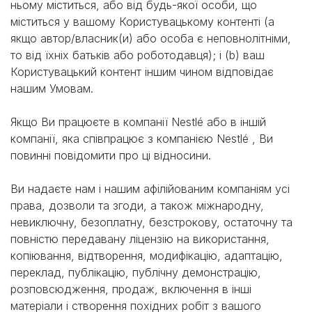
ньому міститься, або від будь-якої особи, що
міститься у вашому Користувацькому контенті (а
якщо автор/власник(и) або особа є неповнолітніми,
то від їхніх батьків або роботодавця); і (b) ваш
Користувацький контент іншим чином відповідає
нашим Умовам.
Якщо Ви працюєте в компанії Nestlé або в іншій
компанії, яка співпрацює з компанією Nestlé , Ви
повинні повідомити про ці відносини.
Ви надаєте нам і нашим афілійованим компаніям усі
права, дозволи та згоди, а також міжнародну,
невиключну, безоплатну, безстрокову, остаточну та
повністю передавану ліцензію на використання,
копіювання, відтворення, модифікацію, адаптацію,
переклад, публікацію, публічну демонстрацію,
розповсюдження, продаж, включення в інші
матеріали і створення похідних робіт з вашого