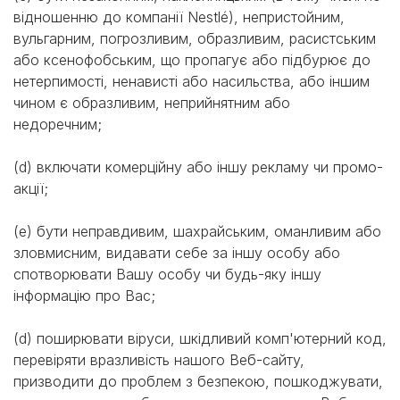
відношенню до компанії Nestlé), непристойним,
вульгарним, погрозливим, образливим, расистським
або ксенофобським, що пропагує або підбурює до
нетерпимості, ненависті або насильства, або іншим
чином є образливим, неприйнятним або
недоречним;
(d) включати комерційну або іншу рекламу чи промо-
акції;
(e) бути неправдивим, шахрайським, оманливим або
зловмисним, видавати себе за іншу особу або
спотворювати Вашу особу чи будь-яку іншу
інформацію про Вас;
(d) поширювати віруси, шкідливий комп'ютерний код,
перевіряти вразливість нашого Веб-сайту,
призводити до проблем з безпекою, пошкоджувати,