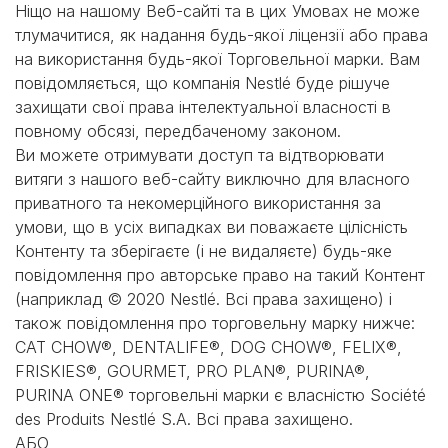
Ніщо на нашому Веб-сайті та в цих Умовах не може
тлумачитися, як надання будь-якої ліцензії або права
на використання будь-якої Торговельної марки. Вам
повідомляється, що компанія Nestlé буде рішуче
захищати свої права інтелектуальної власності в
повному обсязі, передбаченому законом.
Ви можете отримувати доступ та відтворювати
витяги з нашого веб-сайту виключно для власного
приватного та некомерційного використання за
умови, що в усіх випадках ви поважаєте цілісність
Контенту та зберігаєте (і не видаляєте) будь-яке
повідомлення про авторське право на такий Контент
(наприклад © 2020 Nestlé. Всі права захищено) і
також повідомлення про торговельну марку нижче:
CAT CHOW®, DENTALIFE®, DOG CHOW®, FELIX®,
FRISKIES®, GOURMET, PRO PLAN®, PURINA®,
PURINA ONE® торговельні марки є власністю Société
des Produits Nestlé S.A. Всі права захищено.
АБО