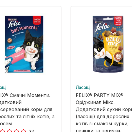
ощі
Ласощі
IX® Смачні Моменти.
FELIX® PARTY MIX®
датковий
Оріджинал Мікс.
сервований корм для
Додатковий сухий кор
ослих та літніх котів, з
(ласощі) для дорослих
сосем
котів зі смаком курки,
печінки та індички.
(0)