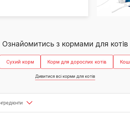
PRO PLAN® Ветеринарні
Вага кошеня по місяцях:
дієти
Всі торгові марки
скільки має важити кошеня
Всі торгові марки
Кашель у кота: причини та
лікування
Всі статті про котів
Ознайомитись з кормами для котів
Сухий корм
Корм для дорослих котів
Кош
Дивитися всі корми для котів
Інгредієнти