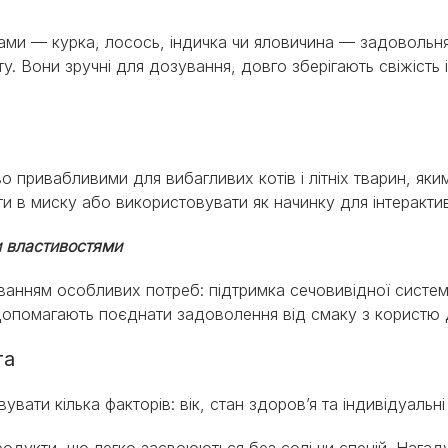
ками — курка, лосось, індичка чи яловичина — задовольн
у. Вони зручні для дозування, довго зберігають свіжість
о привабливими для вибагливих котів і літніх тварин, як
 в миску або використовувати як начинку для інтерактив
и властивостями
уванням особливих потреб: підтримка сечовивідної систем
и допомагають поєднати задоволення від смаку з користю
та
увати кілька факторів: вік, стан здоров’я та індивідуальн
продукти, що легко засвоюються без солі чи спецій. Наг