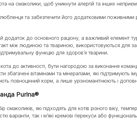
ота на смаколики, щоб уникнути алергій та інших неприєм
улюбленця та забезпечити його додатковими поживними
ий додаток до основного раціону, а важливий елемент т
акт між людиною та твариною, використовуються для зао
ідтримувальну функцію для здоров’я тварини.
 кота до активності, бути нагородою за виконання кома
ти збагачені вітамінами та мінералами, які підтримують і
юють повноцінний корм, а лише урізноманітнюють і допов
анда Purina®
р смаколиків, які підходять для котів різного віку, темп
ткі варіанти, так і м’які кремові перекуси або функціона