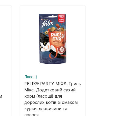
Ласощі
FELIX® PARTY MIX®. Гриль
Мікс. Додатковий сухий
м
корм (ласощі) для
дорослих котів зі смаком
курки, яловичини та
лосося.