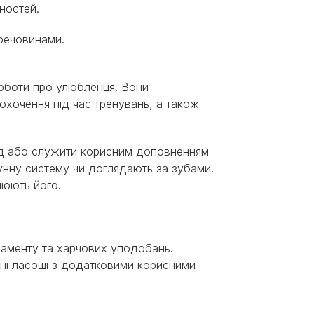
ностей.
 речовинами.
урботи про улюбленця. Вони
хочення під час тренувань, а також
нд або служити корисним доповненням
мунну систему чи доглядають за зубами.
нюють його.
ераменту та харчових уподобань.
льні ласощі з додатковими корисними