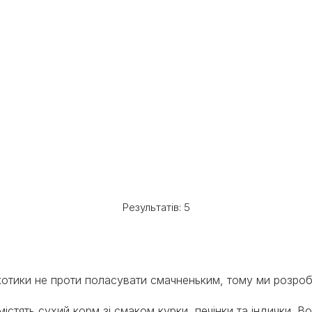
Результатів: 5
 котики не проти поласувати смачненьким, тому ми розробил
містять сухий корм зі смаком курки, печінки та індички. 