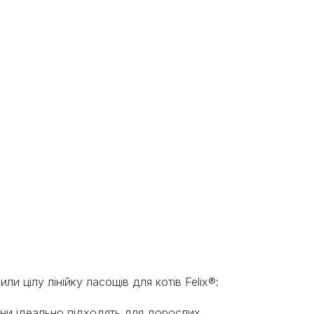
и цілу лінійку ласощів для котів Felix®:
Вони ідеально підходять для дорослих