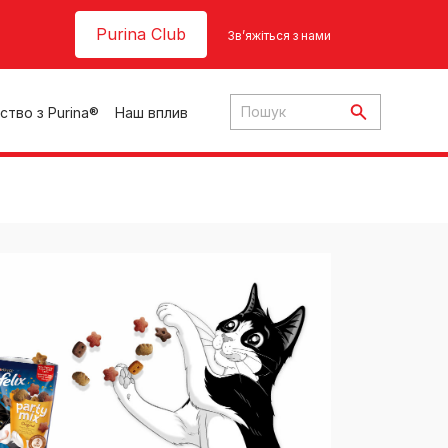
Header top
Purina Club
Зв’яжіться з нами
ство з Purina®
Наш вплив
ки
ння