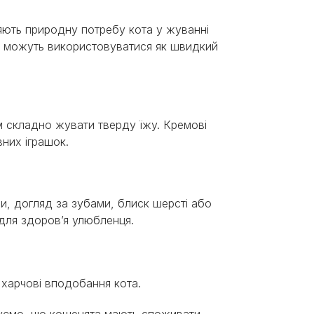
яють природну потребу кота у жуванні
 і можуть використовуватися як швидкий
им складно жувати тверду їжу. Кремові
них іграшок.
и, догляд за зубами, блиск шерсті або
 для здоров’я улюбленця.
і харчові вподобання кота.
адуємо, що кошенята мають споживати