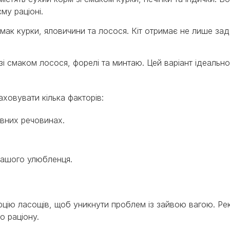
єму раціоні.
смак курки, яловичини та лосося. Кіт отримає не лише зад
 зі смаком лосося, форелі та минтаю. Цей варіант ідеально
ховувати кілька факторів:
вних речовинах.
 вашого улюбленця.
цію ласощів, щоб уникнути проблем із зайвою вагою. Ре
о раціону.