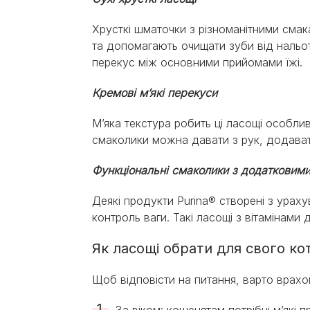
Хрусткі шматочки з різноманітними сма
та допомагають очищати зуби від нальот
перекус між основними прийомами їжі.
Кремові м’які перекуси
М’яка текстура робить ці ласощі особлив
смаколики можна давати з рук, додавати
Функціональні смаколики з додатковим
Деякі продукти Purina® створені з урах
контроль ваги. Такі ласощі з вітамінам
Як ласощі обрати для свого ко
Щоб відповісти на питання, варто врахов
За віком:
кошенятам потрібні м’які 