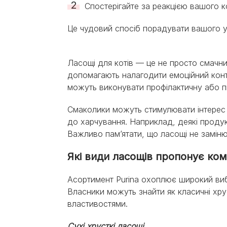
Спостерігайте за реакцією вашого к
Це чудовий спосіб порадувати вашого 
Ласощі для котів — це не просто смачн
допомагають налагодити емоційний конт
можуть виконувати профілактичну або п
Смаколики можуть стимулювати інтерес
до харчування. Наприклад, деякі продук
Важливо пам’ятати, що ласощі не замін
Які види ласощів пропонує ком
Асортимент Purina охоплює широкий вибі
Власники можуть знайти як класичні хрус
властивостями.
Сухі хрусткі ласощі