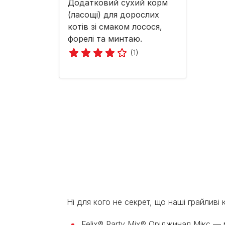
Додатковий сухий корм
(ласощі) для дорослих
котів зі смаком лосося,
форелі та минтаю.
(1)
Ні для кого не секрет, що наші грайливі
Felix® Party Mix® Оріджинал Мікс — 