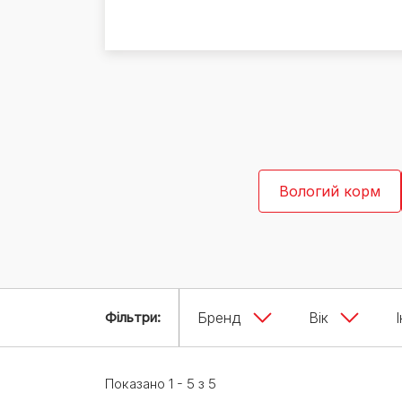
Експерти Purina®
Всі статті про собак
Наші новини
Вологий корм
Фільтри:
Бренд
Вік
Показано 1 - 5 з 5