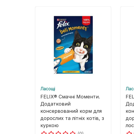
Ласощі
Лас
FELIX® Смачні Моменти.
FEL
Додатковий
До
консервований корм для
кон
дорослих та літніх котів, з
дор
куркою
ло
(0)