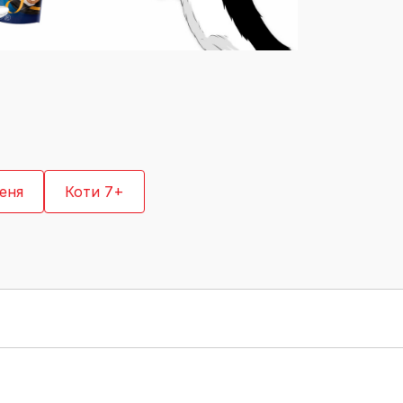
Знайти для себе
Знайти для себе
собаку
Лишились питання? Зв'яжіться з нами
кота
еня
Коти 7+