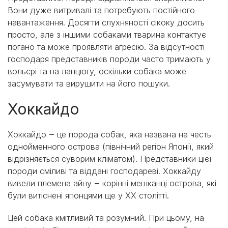
Вони дуже витривалі та потребують постійного
навантаження. Досягти слухняності сікоку досить
просто, але з іншими собаками тварина контактує
погано та може проявляти агресію. За відсутності
господаря представників породи часто тримають у
вольєрі та на ланцюгу, оскільки собака може
засумувати та вирушити на його пошуки.
Хоккайдо
Хоккайдо ‒ це порода собак, яка названа на честь
однойменного острова (північний регіон Японії, який
відрізняється суворим кліматом). Представники цієї
породи сміливі та віддані господареві. Хоккайду
вивели племена айну ‒ корінні мешканці острова, які
були витіснені японцями ще у XX столітті.
Цей собака кмітливий та розумний. При цьому, на