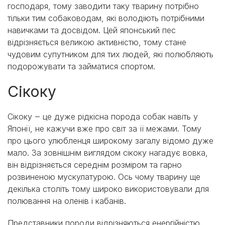
господаря, тому заводити таку тварину потрібно
тільки тим собаководам, які володіють потрібними
навичками та досвідом. Цей японський пес
відрізняється великою активністю, тому стане
чудовим супутником для тих людей, які полюбляють
подорожувати та займатися спортом.
Сікоку
Сікоку ‒ це дуже рідкісна порода собак навіть у
Японії, не кажучи вже про світ за її межами. Тому
про цього улюбленця широкому загалу відомо дуже
мало. За зовнішнім виглядом сікоку нагадує вовка,
він відрізняється середнім розміром та гарно
розвиненою мускулатурою. Ось чому тварину ще
декілька століть тому широко використовували для
полювання на оленів і кабанів.
Представники породи відрізняються енергійністю.