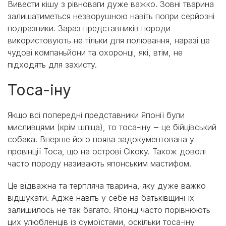
Вивести кішу з рівноваги дуже важко. Зовні тварина
залишатиметься незворушною навіть попри серйозні
подразники. Зараз представників породи
використовують не тільки для полювання, наразі це
чудові компаньйони та охоронці, які, втім, не
підходять для захисту.
Тоса-іну
Якщо всі попередні представники Японії були
мисливцями (крім шпіца), то тоса-іну ‒ це бійцівський
собака. Вперше його поява задокументована у
провінції Тоса, що на острові Сікоку. Також доволі
часто породу називають японським мастифом.
Це відважна та терпляча тварина, яку дуже важко
відшукати. Адже навіть у себе на батьківщині їх
залишилось не так багато. Японці часто порівнюють
цих улюбленців із сумоїстами, оскільки тоса-іну