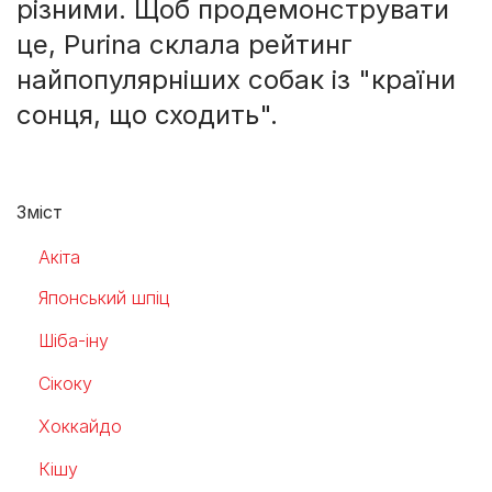
різними. Щоб продемонструвати
це, Purina склала рейтинг
найпопулярніших собак із "країни
сонця, що сходить".
Зміст
Акіта
Японський шпіц
Шіба-іну
Сікоку
Хоккайдо
Кішу