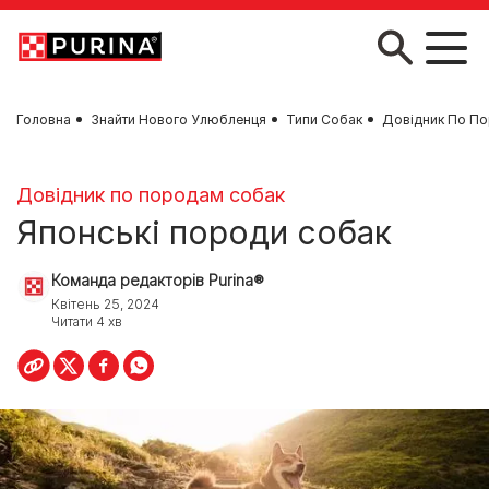
Skip to main content
Головна
Знайти Нового Улюбленця
Типи Собак
Довідник По П
Довідник по породам собак
Японські породи собак
Команда редакторів Purina®
Квітень 25, 2024
Читати 4 хв