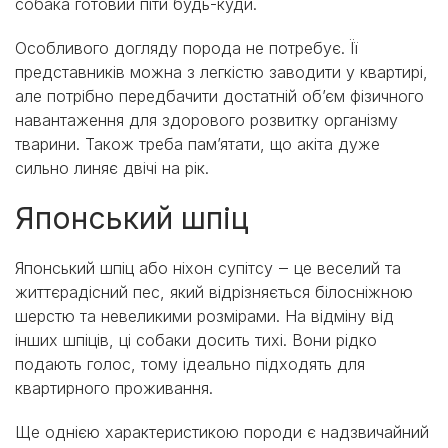
собака готовий піти будь-куди.
Особливого догляду порода не потребує. Її
представників можна з легкістю заводити у квартирі,
але потрібно передбачити достатній об’єм фізичного
навантаження для здорового розвитку організму
тварини. Також треба пам’ятати, що акіта дуже
сильно линяє двічі на рік.
Японський шпіц
Японський шпіц або ніхон супітсу ‒ це веселий та
життєрадісний пес, який відрізняється білосніжною
шерстю та невеликими розмірами. На відміну від
інших шпіців, ці собаки досить тихі. Вони рідко
подають голос, тому ідеально підходять для
квартирного проживання.
Ще однією характеристикою породи є надзвичайний