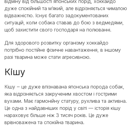
відміну від більшості японських порід, хоккайдо
дуже спокійний та м’який, але відрізняється чималою
відважністю. Існує багато задокументованих
ситуацій, коли собака ставав до бою з ведмедями,
щоб захистити свого господаря на полюванні.
Для здорового розвитку організму хоккайдо
потрібно постійне фізичне навантаження, в іншому
разі тварина може стати агресивною.
Кішу
Кішу ‒ це дуже впізнавана японська порода собак,
яка відрізняється закрученим хвостом і гострими
вухами. Має гармонійну статуру, рухлива та активна.
Це одна з найдавніших порід у світі — історія кішу
нараховує більше ніж 3 тисяч років. Це дуже
врівноважена та спокійна тварина.