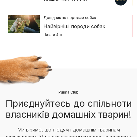
Довідник по породам собак
Найвірніші породи собак
Читати 4 хв
Purina Club
Приєднуйтесь до спільноти
власників домашніх тварин!
Ми віримо, що людям і домашнім тваринам
краще разом. Ми підтримуватимемо вас на кожному