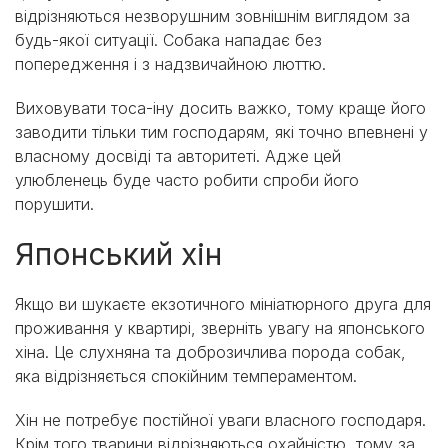
відрізняються незворушним зовнішнім виглядом за
будь-якої ситуації. Собака нападає без
попередження і з надзвичайною люттю.
Виховувати тоса-іну досить важко, тому краще його
заводити тільки тим господарям, які точно впевнені у
власному досвіді та авторитеті. Адже цей
улюбленець буде часто робити спроби його
порушити.
Японський хін
Якщо ви шукаєте екзотичного мініатюрного друга для
проживання у квартирі, зверніть увагу на японського
хіна. Це слухняна та доброзичлива порода собак,
яка відрізняється спокійним темпераментом.
Хін не потребує постійної уваги власного господаря.
Крім того тварини відрізняються охайністю, тому за