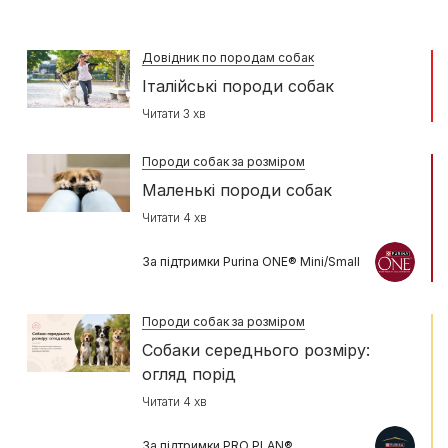
Довідник по породам собак
Італійські породи собак
Читати 3 хв
Породи собак за розміром
Маленькі породи собак
Читати 4 хв
За підтримки Purina ONE® Mini/Small
Породи собак за розміром
Собаки середнього розміру:
огляд порід
Читати 4 хв
За підтримки PRO PLAN®