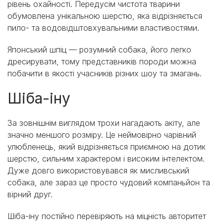
рівень охайності. Передусім чистота тварини
обумовлена унікальною шерстю, яка відрізняється
пило- та водовідштовхувальними властивостями.
Японський шпіц — розумний собака, його легко
дресирувати, тому представників породи можна
побачити в якості учасників різних шоу та змагань.
Шіба-іну
За зовнішнім виглядом трохи нагадають акіту, але
значно меншого розміру. Це неймовірно чарівний
улюбленець, який відрізняється приємною на дотик
шерстю, сильним характером і високим інтелектом.
Дуже довго використовувався як мисливський
собака, але зараз це просто чудовий компаньйон та
вірний друг.
Шіба-іну постійно перевіряють на міцність авторитет