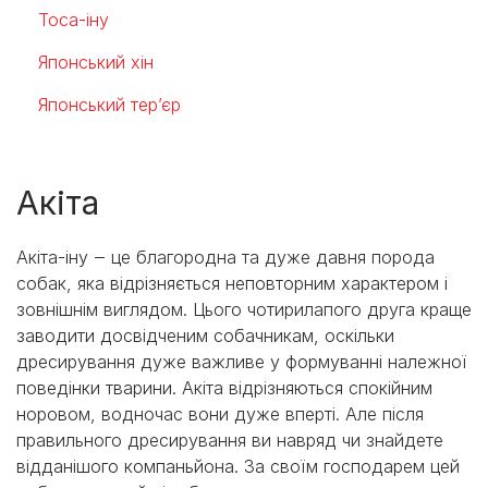
Тоса-іну
Японський хін
Японський тер’єр
Акіта
Акіта-іну ‒ це благородна та дуже давня порода
собак, яка відрізняється неповторним характером і
зовнішнім виглядом. Цього чотирилапого друга краще
заводити досвідченим собачникам, оскільки
дресирування дуже важливе у формуванні належної
поведінки тварини. Акіта відрізняються спокійним
норовом, водночас вони дуже вперті. Але після
правильного дресирування ви навряд чи знайдете
відданішого компаньйона. За своїм господарем цей