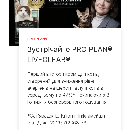
PRO PLAN®
Зустрічайте ​PRO PLAN®
LIVECLEAR®
Перший в історії корм для котів,
створений для зниження рівня
алергенів на шерсті та лупі котів в
середньому на 47%* починаючи з 3-
го тижня безперервного годування.​​
*Сат'ярадж Е. Ім'юніті Інфламейшн
енд Дізіс. 2019; 7(2):68-73.​