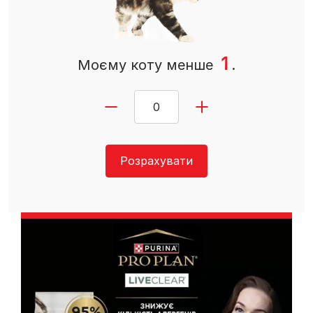
1
Моєму коту
менше
.
Розрахувати