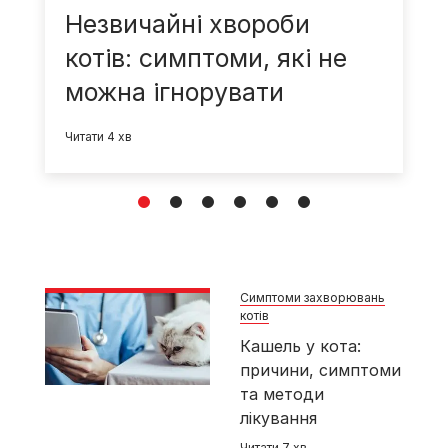
Незвичайні хвороби
котів: симптоми, які не
можна ігнорувати
Читати 4 хв
1
2
3
4
5
6
Симптоми захворювань
котів
Кашель у кота:
причини, симптоми
та методи
лікування
Читати 7 хв