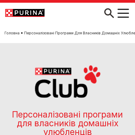
Skip to main content
Головна
Персоналізовані Програми Для Власників Домашніх Улюблен
Персоналізовані програми
для власників домашніх
улюбленців