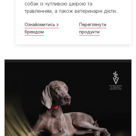
собак із чутливою шкірою та
травленням, а також ветеринарні дієти.
Ознайомитись з
Переглянути
брендом
продукти​