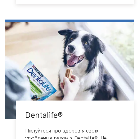
Dentalife®
Піклуйтеся про здоров'я своїх
улюбленців разом з Dentalife®. Це