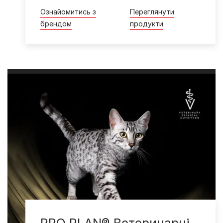
Ознайомитись з
Переглянути
брендом
продукти
PRO PLAN® Ветеринарні