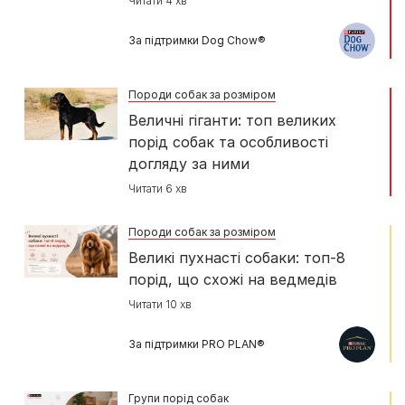
Читати 4 хв
За підтримки Dog Chow®
Породи собак за розміром
Величні гіганти: топ великих
порід собак та особливості
догляду за ними
Читати 6 хв
Породи собак за розміром
Великі пухнасті собаки: топ-8
порід, що схожі на ведмедів
Читати 10 хв
За підтримки PRO PLAN®
Групи порід собак