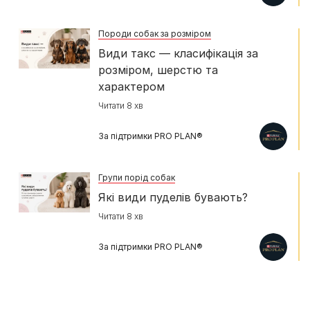
Породи собак за розміром
Види такс — класифікація за
розміром, шерстю та
характером
Читати 8 хв
За підтримки PRO PLAN®
Групи порід собак
Які види пуделів бувають?
Читати 8 хв
За підтримки PRO PLAN®