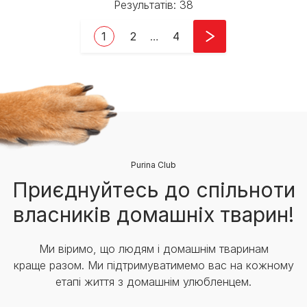
Результатів: 38
Pagination
Current page
Page
Last page
1
2
…
4
Purina Club
Приєднуйтесь до спільноти
власників домашніх тварин!
Ми віримо, що людям і домашнім тваринам
краще разом. Ми підтримуватимемо вас на кожному
етапі життя з домашнім улюбленцем.