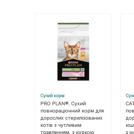
Cухий корм
Cух
PRO PLAN®. Сухий
CA
повнораціонний корм для
пов
дорослих стерилізованих
дор
котів з чутливим
кіш
травленням, з куркою
з і