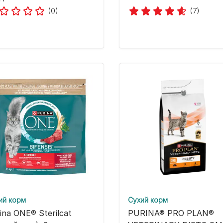
(0)
(7)
ий корм
Cухий корм
ina ONE® Sterilcat
PURINA® PRO PLAN®