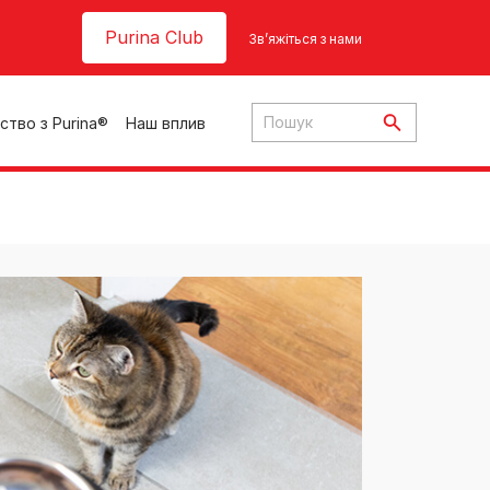
Header top
Purina Club
Зв’яжіться з нами
ство з Purina®
Наш вплив
ки
ння