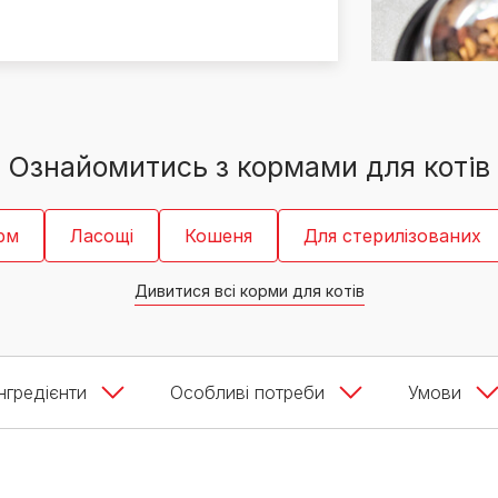
PRO PLAN® Ветеринарні
Вага кошеня по місяцях:
дієти
Всі торгові марки
скільки має важити кошеня
Всі торгові марки
Кашель у кота: причини та
лікування
Всі статті про котів
Ознайомитись з кормами для котів
рм
Ласощі
Кошеня
Для стерилізованих
Дивитися всі корми для котів
Інгредієнти
Особливі потреби
Умови