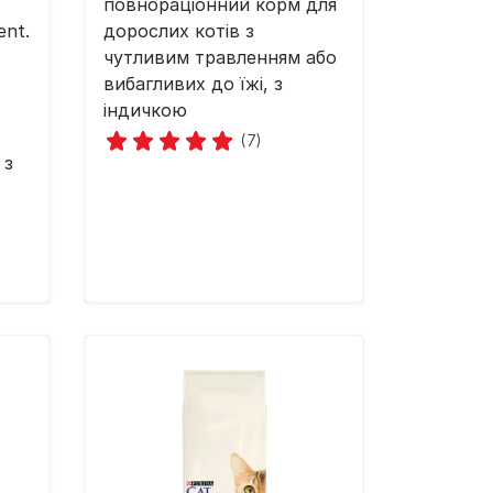
повнораціонний корм для
ent.
дорослих котів з
чутливим травленням або
вибагливих до їжі, з
індичкою
(7)
 з