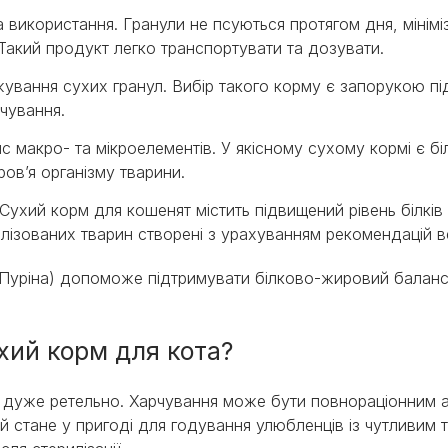
 використання. Гранули не псуються протягом дня, мінім
 Такий продукт легко транспортувати та дозувати.
жування сухих гранул. Вибір такого корму є запорукою пі
чування.
 макро- та мікроелементів. У якісному сухому кормі є білк
ров’я організму тварини.
у. Сухий корм для кошенят містить підвищений рівень білк
илізованих тварин створені з урахуванням рекомендацій в
 (Пуріна) допоможе підтримувати білково-жировий баланс
хий корм для кота?
и дуже ретельно. Харчування може бути повнораціонним а
 стане у пригоді для годування улюбленців із чутливим 