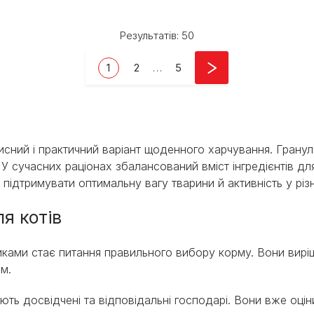
Результатів: 50
Current page
Page
Last page
1
2
…
5
рисний і практичний варіант щоденного харчування. Гран
. У сучасних раціонах збалансований вміст інгредієнтів дл
 підтримувати оптимальну вагу тварини й активність у різн
я котів
никами стає питання правильного вибору корму. Вони вир
м.
ть досвідчені та відповідальні господарі. Вони вже оціни