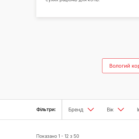
Експерти Purina®
Всі статті про собак
Наші новини
Вологий ко
Фільтри:
Бренд
Вік
Показано 1 - 12 з 50