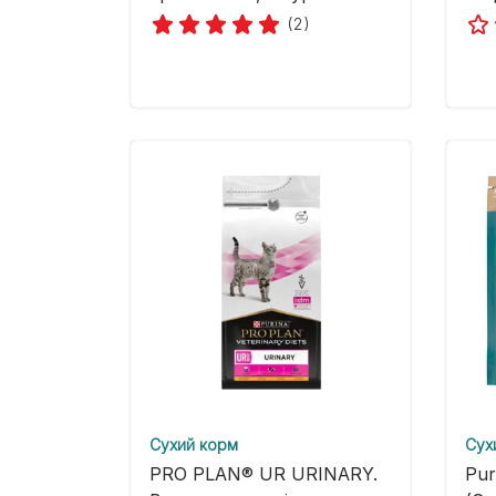
(2)
Cухий корм
Cух
PRO PLAN® UR URINARY.
Pur