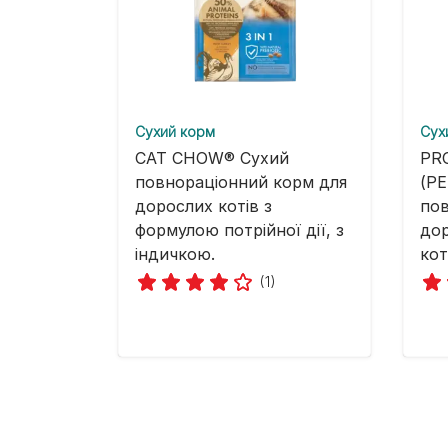
Cухий корм
Cух
CAT CHOW® Сухий
PR
повнораціонний корм для
(Р
дорослих котів з
пов
формулою потрійної дії, з
дор
індичкою.
кот
(1)