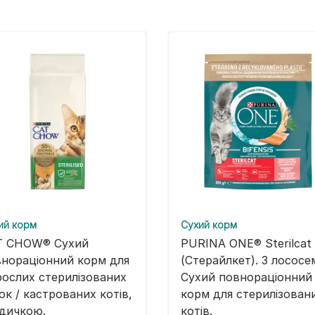
ий корм
Cухий корм
T CHOW® Сухий
PURINA ONE® Sterilcat
нораціонний корм для
(Стерайлкет). З лососе
ослих стерилізованих
Сухий повнораціонний
ок / кастрованих котів,
корм для стерилізован
ндичкою.
котів​​​.