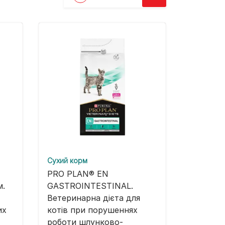
Cухий корм
PRO PLAN® EN
м.
GASTROINTESTINAL.
Ветеринарна дієта для
их
котів при порушеннях
роботи шлунково-