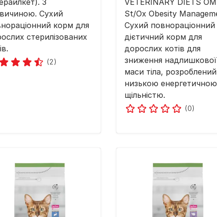
ерайлкет). З
VETERINARY DIETS OM
вичиною. Сухий
St/Ox Obesity Managem
нораціонний корм для
Сухий повнораціонний
ослих стерилізованих
дієтичний корм для
ів.
дорослих котів для
зниження надлишкової
(2)
маси тіла, розроблений
низькою енергетичною
щільністю.
(0)