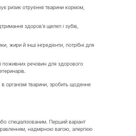
ізує ризик отруєння тварини кормом,
дтримання здоров’я щелеп і зубів,
и, жири й інші інгредієнти, потрібні для
ів і поживних речовин для здорового
етеринарів.
 в організмі тварини, зробить щоденне
бо спеціалізованим. Перший варіант
травленням, надмірною вагою, алергією