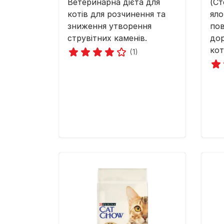
Ветеринарна дієта для
(Ст
котів для розчинення та
яло
зниження утворення
пов
струвітних каменів.
дор
кот
(1)