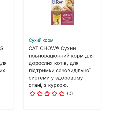
Cухий корм
US
CAT CHOW® Сухий
повнораціонний корм для
для
дорослих котів, для
их
підтримки сечовидільної
системи у здоровому
стані, з куркою.
(0)