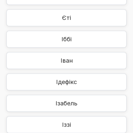
Єті
Іббі
Іван
Ідефікс
Ізабель
Іззі