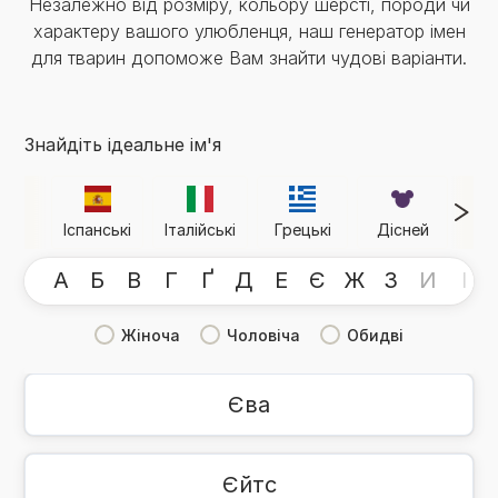
Незалежно від розміру, кольору шерсті, породи чи
характеру вашого улюбленця, наш генератор імен
для тварин допоможе Вам знайти чудові варіанти.
Знайдіть ідеальне ім'я
Іспанські
Італійські
Грецькі
Дісней
Для
А
Б
В
Г
Ґ
Д
Е
Є
Ж
З
И
І
Жіноча
Чоловіча
Обидві
Єва
Єйтс