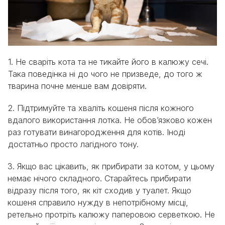
1. Не сваріть кота та не тикайте його в калюжу сечі.
Така поведінка ні до чого не призведе, до того ж
тварина почне менше вам довіряти.
2. Підтримуйте та хваліть кошеня після кожного
вдалого використання лотка. Не обов’язково кожен
раз готувати винагородження для котів. Іноді
достатньо просто лагідного тону.
3. Якщо вас цікавить, як прибирати за котом, у цьому
немає нічого складного. Старайтесь прибирати
відразу після того, як кіт сходив у туалет. Якщо
кошеня справило нужду в непотрібному місці,
ретельно протріть калюжу паперовою серветкою. Не