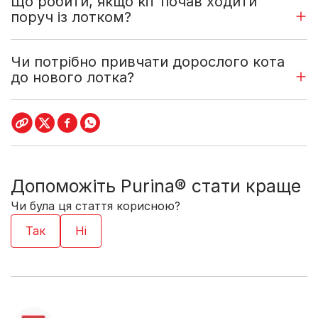
Що робити, якщо кіт почав ходити
поруч із лотком?
Чи потрібно привчати дорослого кота
до нового лотка?
Допоможіть Purina® стати краще
Чи була ця стаття корисною?