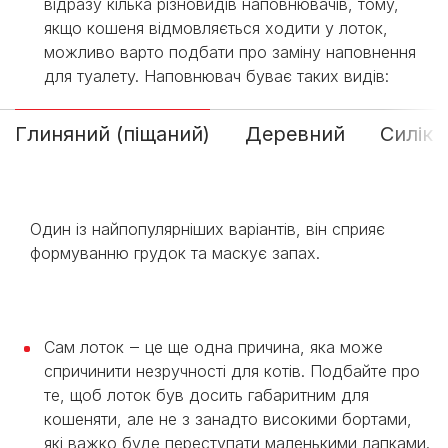
відразу кілька різновидів наповнювачів, тому,
якщо кошеня відмовляється ходити у лоток,
можливо варто подбати про заміну наповнення
для туалету. Наповнювач буває таких видів:
Глиняний (піщаний)
Деревний
Силіка
Один із найпопулярніших варіантів, він сприяє
формуванню грудок та маскує запах.
Сам лоток ‒ це ще одна причина, яка може
спричинити незручності для котів. Подбайте про
те, щоб лоток був досить габаритним для
кошеняти, але не з занадто високими бортами,
які важко буде переступати маленькими лапками.