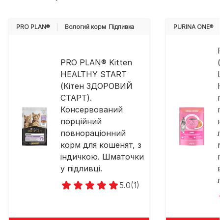
PRO PLAN®
Вологий корм
Підливка
PURINA ONE®
PRO PLAN® Kitten
HEALTHY START
(Кітен ЗДОРОВИЙ
СТАРТ).
Консервований
порційний
повнораціонний
корм для кошенят, з
індичкою. Шматочки
у підливці.
5.0
(1)