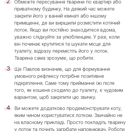
Обмежте пересування тварини по квартирі або
приватному будинку. На деякий час можете
закрити його у ванній кімнаті або іншому
приміщенні, де ви вирішили розмістити котячий
лоток. Якщо ви постійно знаходитеся вдома,
уважно слідкуйте за улюбленцем. У разі, коли
він починає крутитися та шукати місце для
туалету, відразу перемістіть його у лоток.
Тварина сама зрозуміє, що робити.
Ще Павлов визначив, що для формування
умовного рефлексу потрібне позитивне
підкріплення. Саме тому приймання їжі після
того, як кошеня сходило до туалету, є чудовим
варіантом, щоб закріпити цю звичку.
Ви можете додатково продемонструвати коту,
яким чином користуватися лотком. Звичайно не
на власному прикладі. Просто покладіть тварину
у лоток та почніть загрібати наповнювач. Роботи