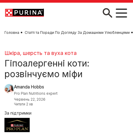
Skip to main content
Головна
Статті та Поради По Догляду За Домашніми Улюбленцями
Шкіра, шерсть та вуха кота
Гіпоалергенні коти:
розвінчуємо міфи
Amanda Hobbs
Pro Plan Nutritions expert
Червень 22, 2026
Читати 2 хв
За підтримки