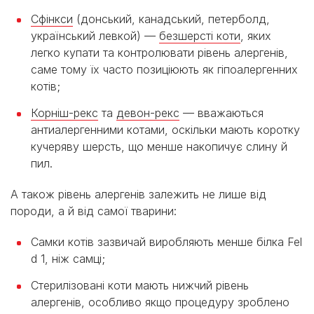
Сфінкси
(донський, канадський, петерболд,
український левкой) —
безшерсті коти
, яких
легко купати та контролювати рівень алергенів,
саме тому їх часто позиціюють як гіпоалергенних
котів;
Корніш-рекс
та
девон-рекс
— вважаються
антиалергенними котами, оскільки мають коротку
кучеряву шерсть, що менше накопичує слину й
пил.
А також рівень алергенів залежить не лише від
породи, а й від самої тварини:
Самки котів зазвичай виробляють менше білка Fel
d 1, ніж самці;
Стерилізовані коти мають нижчий рівень
алергенів, особливо якщо процедуру зроблено