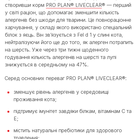
створивши корм
PRO PLAN® LIVECLEAR
® — перший
у світі раціон, що допомагає зменшити кількість
алергенів без шкоди для тварини. Це повнораціонне
харчування, у складі якого використано спеціальний
білок з яєць. Він зв’язується з Fel d 1 у слині кота,
нейтралізуючи його ще до того, як алерген потрапить
на шерсть. Уже через три тижні щоденного
годування кількість алергенів на шерсті та лупі
знижується в середньому на 47%.
Серед основних переваг PRO PLAN® LIVECLEAR®:
зменшує рівень алергенів у середовищі
проживання кота;
підтримує імунітет завдяки білкам, вітамінам С та
Е;
містить натуральні пребіотики для здорового
травлення;