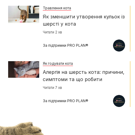
Травлення кота
Як зменшити утворення кульок із
шерсті у кота
Читати 2 хв
За підтримки PRO PLAN®
Як годувати кота
Алергія на шерсть кота: причини,
симптоми та що робити
Читати 7 хв
За підтримки PRO PLAN®