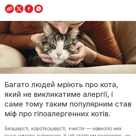
Багато людей мріють про кота,
який не викликатиме алергії, і
саме тому таким популярним став
міф про гіпоалергенних котів.
Безшерсті, короткошерсті, «чисті» — навколо них
існує чимало суперечок. У цій статті ми розповімо, чи