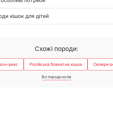
 особливі потреби
ди кішок для дітей
Схожі породи:
вон-рекс
Російська блакитна кішка
Селкірк-р
Всі породи котів