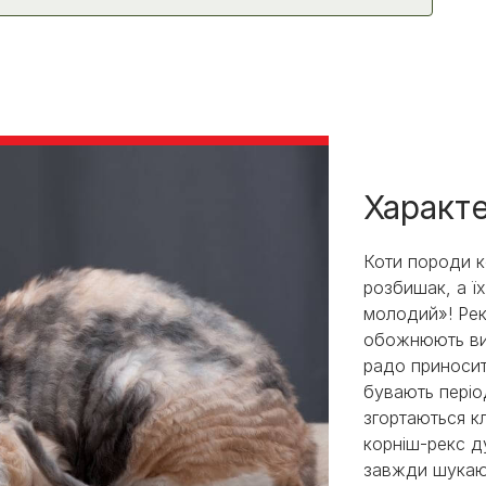
Характ
Коти породи к
розбишак, а ї
молодий»! Рек
обожнюють ви
радо приносити
бувають періо
згортаються к
корніш-рекс д
завжди шукают