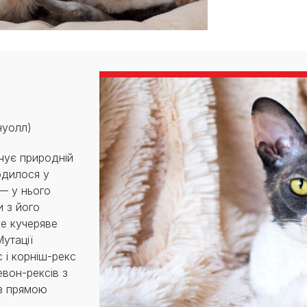
нуолл)
чує природній
одилося у
— у нього
и з його
ке кучеряве
утації
 і корніш-рекс
евон-рексів з
з прямою