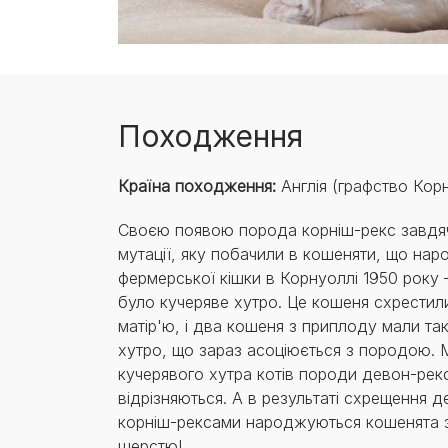
Походження
Країна походження:
Англія (графство Кор
Своєю появою порода корніш-рекс завдя
мутації, яку побачили в кошеняти, що нар
фермерської кішки в Корнуоллі 1950 року 
було кучеряве хутро. Це кошеня схрестил
матір'ю, і два кошеня з приплоду мали та
хутро, що зараз асоціюється з породою. М
кучерявого хутра котів породи девон-рекс
відрізняються. А в результаті схрещення д
корніш-рексами народжуються кошенята 
шерстю!