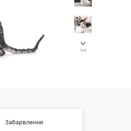
Знайти для себе
Знайти для себе
собаку
Лишились питання? Зв'яжіться з нами
кота
1 з 3
Забарвлення