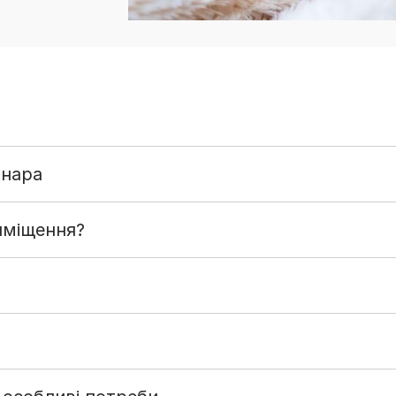
инара
иміщення?