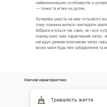
Експерти Purina®
найвизначнішою особливістю є кучер
Всі статті про собак
— тонке та м'яке на дотик.
Наші новини
Кучерява шерсть не має остьового во
тому повинна витися і виглядати хвил
Вібриси в'ються так само, як і все ху
корніш-рекс має характерний запах, я
нагадує деяким власникам запах сиру
може мати будь-яке забарвлення та 
Ключові характеристики
Тривалість життя