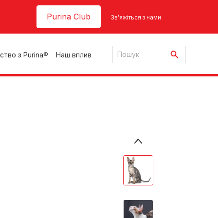
Header top
Purina Club
Зв’яжіться з нами
ство з Purina®
Наш вплив
ки
ння