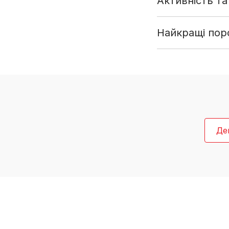
Активність та
Найкращі поро
Де