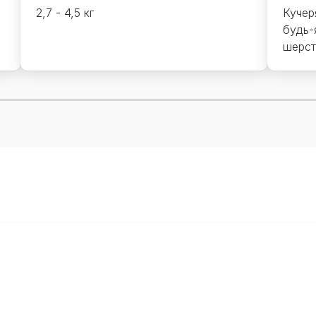
2,7 - 4,5 кг
Кучер
будь-
шерст