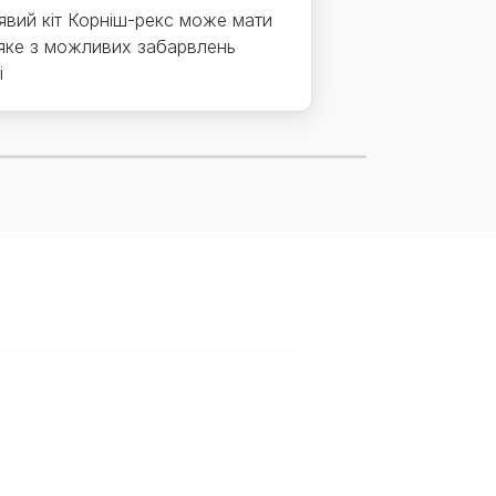
явий кіт Корніш-рекс може мати
яке з можливих забарвлень
і