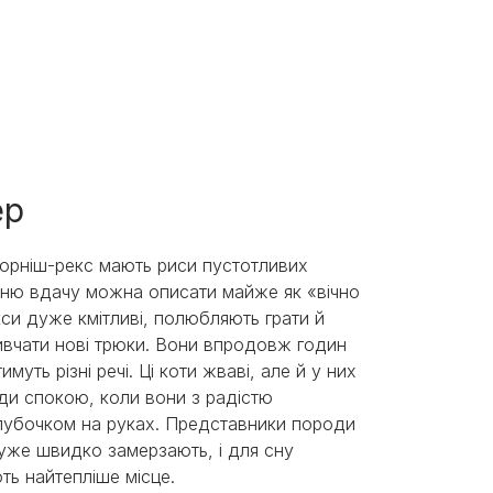
ер
орніш-рекс мають риси пустотливих
хню вдачу можна описати майже як «вічно
си дуже кмітливі, полюбляють грати й
вчати нові трюки. Вони впродовж годин
муть різні речі. Ці коти жваві, але й у них
ди спокою, коли вони з радістю
лубочком на руках. Представники породи
уже швидко замерзають, і для сну
ь найтепліше місце.