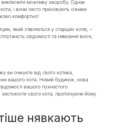
об виключити можливу хворобу. Однак
кота, і вони часто приховують ознаки
зково комфортно!
ем, який з’являється у старших котів, –
лутаність свідомості та нявкання вночі,
у ви очікуєте від свого котика,
енні вашого кота. Новий будинок, нова
свідомості вашого пухнастого
я заспокоїти свого кота, пропонуючи йому
стіше нявкають