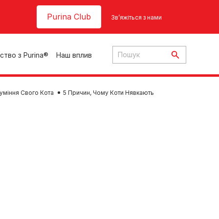
Header top
Purina Club
Зв’яжіться з нами
ство з Purina®
Наш вплив
уміння Свого Кота
5 Причин, Чому Коти Нявкають
ки
ння