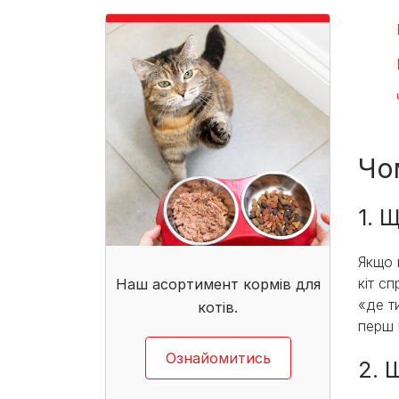
Чо
1. 
Якщо 
кіт с
Наш асортимент кормів для
«де т
котів.
перш 
Ознайомитись
2. 