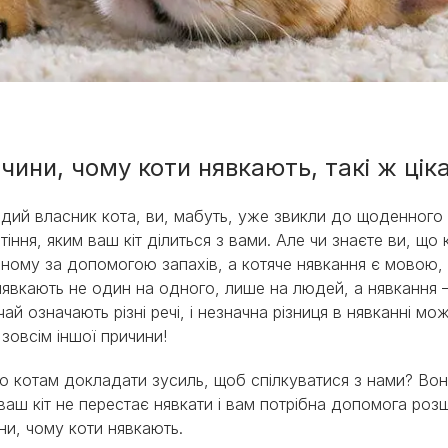
чини, чому коти нявкають, такі ж цікаві
рдий власник кота, ви, мабуть, уже звикли до щоденного
ми
тіння, яким ваш кіт ділиться з вами. Але чи знаєте ви, що
ному за допомогою запахів, а котяче нявкання є мовою
нявкають не один на одного, лише на людей, а нявкання –
чай означають різні речі, і незначна різниця в нявканні м
 зовсім іншої причини!
о котам докладати зусиль, щоб спілкуватися з нами? Во
ваш кіт не перестає нявкати і вам потрібна допомога роз
ни, чому коти нявкають.