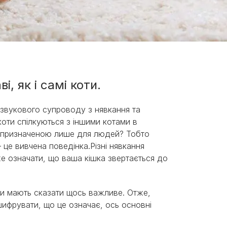
, як і самі коти.
 звукового супроводу з нявкання та
 коти спілкуються з іншими котами в
, призначеною лише для людей? Тобто
 це вивчена поведінка.Різні нявкання
оже означати, що ваша кішка звертається до
ни мають сказати щось важливе. Отже,
шифрувати, що це означає, ось основні