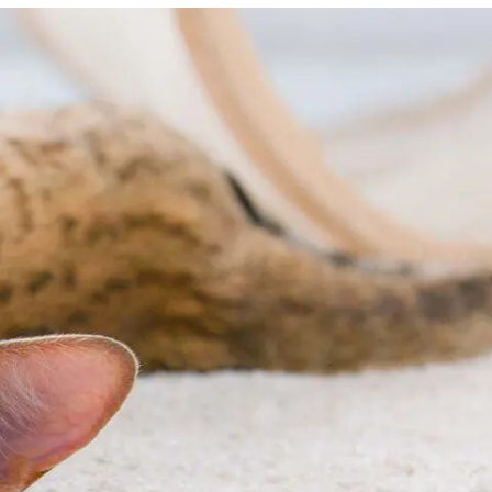
Знайти для себе
Знайти для себе
собаку
Лишились питання? Зв'яжіться з нами
кота