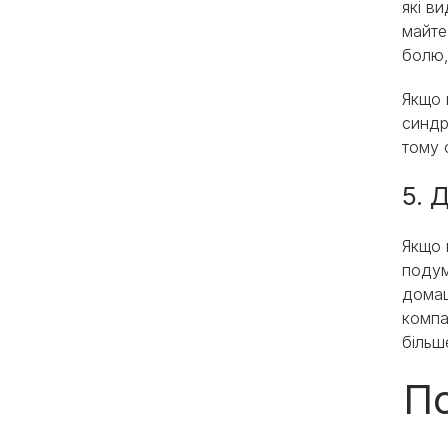
які в
майте
болю,
Якщо 
синдр
тому 
5. 
Якщо 
подум
домаш
компа
більш
По