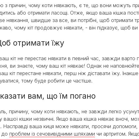
ю з причин, чому коти нявкають, є те, що вони можуть пр
дитись або отримати ласощі. Отже, якщо ваша кішка пост
ве нявкання, швидше за все, ви потрібні, щоб отримати 
ікаво, чому кіт продовжує нявкати, - він підказує, щоб ви
Щоб отримати їжу
ваш кіт не перестає нявкати в певний час, завжди варто 
ня, ви знаєте, чому ваш кіт нявкає! Однак не наповнюйте
ваш кіт перестане нявкати, перш ніж діставати їжу. Інакше
уватися, тому буде робити це частіше.
Сказати вам, що їм погано
ль, причину, чому коти нявкають, не завжди легко усуну
у вашої кішки незвичні. Якщо ваша кішка нявкає вночі, м
к. Насправді ваша киця може нявкати, просячи допомоги,
до
проблем із сечовивідними шляхами
чи артритом. Якщо