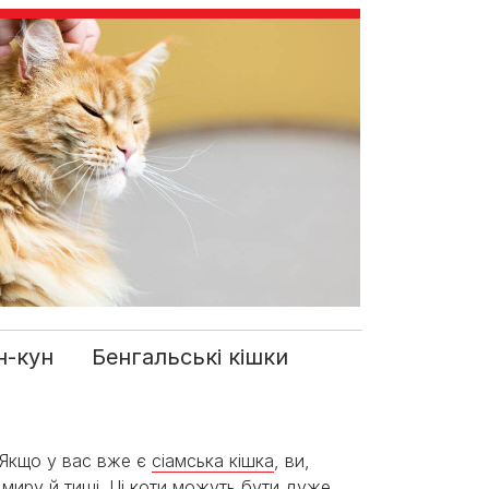
н-кун
Бенгальські кішки
. Якщо у вас вже є
сіамська кішка
, ви,
миру й тиші. Ці коти можуть бути дуже