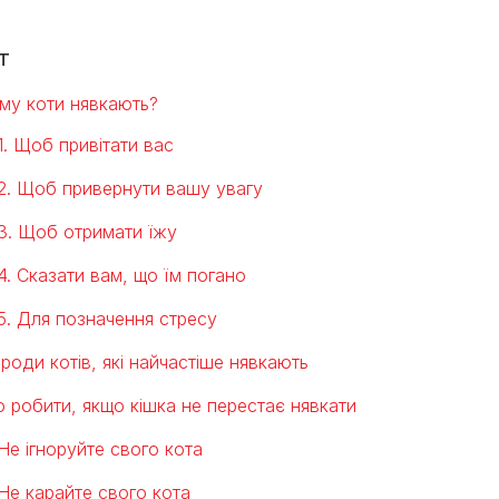
т
му коти нявкають?
1. Щоб привітати вас
2. Щоб привернути вашу увагу
3. Щоб отримати їжу
4. Сказати вам, що їм погано
5. Для позначення стресу
роди котів, які найчастіше нявкають
 робити, якщо кішка не перестає нявкати
Не ігноруйте свого кота
Не карайте свого кота