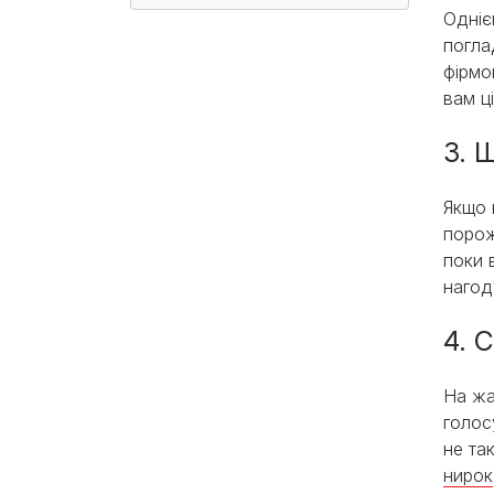
Одніє
погла
фірмо
вам ц
3. 
Якщо 
порож
поки 
нагод
4. 
На жа
голос
не та
нирок