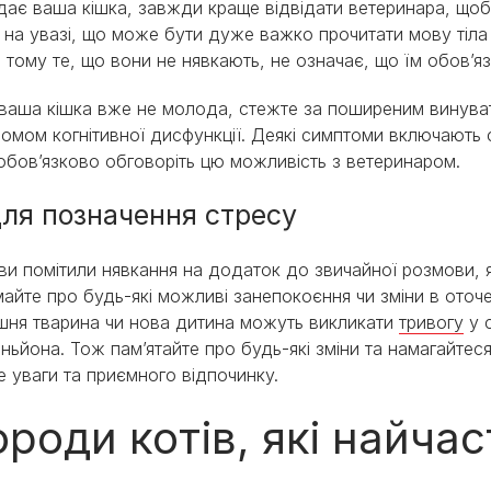
идає ваша кішка, завжди краще відвідати ветеринара, щ
 на увазі, що може бути дуже важко прочитати мову тіла 
 тому те, що вони не нявкають, не означає, що їм обов’я
ваша кішка вже не молода, стежте за поширеним винуватц
омом когнітивної дисфункції. Деякі симптоми включають сп
обов’язково обговоріть цю можливість з ветеринаром.
Для позначення стресу
ви помітили нявкання на додаток до звичайної розмови, як
айте про будь-які можливі занепокоєння чи зміни в оточ
ня тварина чи нова дитина можуть викликати
тривогу
у 
ньйона. Тож пам’ятайте про будь-які зміни та намагайтес
е уваги та приємного відпочинку.
роди котів, які найча