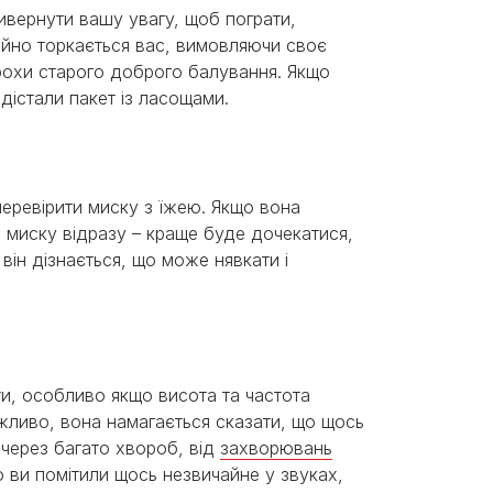
ивернути вашу увагу, щоб пограти,
ійно торкається вас, вимовляючи своє
трохи старого доброго балування. Якщо
 дістали пакет із ласощами.
перевірити миску з їжею. Якщо вона
 миску відразу – краще буде дочекатися,
 він дізнається, що може нявкати і
ти, особливо якщо висота та частота
ожливо, вона намагається сказати, що щось
 через багато хвороб, від
захворювань
 ви помітили щось незвичайне у звуках,