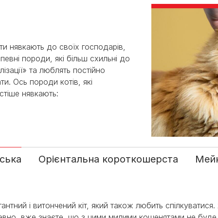
оти нявкають до своїх господарів,
 певні породи, які більш схильні до
лізації» та люблять постійно
ати. Ось породи котів, які
стіше нявкають:
ська
Орієнтальна короткошерста
Мей
гантний і витончений кіт, який також любить спілкуватися
евно, вже знаєте, що з цими милими кошенятами не буде 