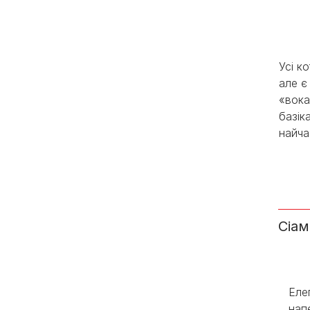
Усі к
але є
«вока
базік
найча
Сіам
Еле
нап