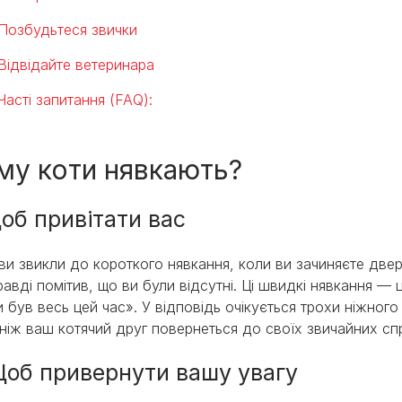
Позбудьтеся звички
Відвідайте ветеринара
Часті запитання (FAQ):
му коти нявкають?
Щоб привітати вас
ви звикли до короткого нявкання, коли ви зачиняєте двер
правді помітив, що ви були відсутні. Ці швидкі нявкання — 
и був весь цей час». У відповідь очікується трохи ніжного
ніж ваш котячий друг повернеться до своїх звичайних спр
Щоб привернути вашу увагу