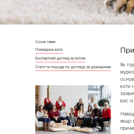
Схожі теми
При
Поведінка кота
Експертний догляд за котом
Як го
Статті та поради по догляду за домашніми улюбленця
мурко
основ
коти 
зазви
вас із
Навіщ
якщо 
причи