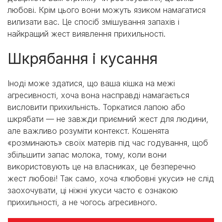
любові. Крім цього вони можуть язиком намагатися
вилизати вас. Це спосіб змішування запахів і
найкращий жест виявлення прихильності.
Шкрябання і кусання
Іноді може здатися, що ваша кішка на межі
агресивності, хоча вона насправді намагається
висловити прихильність. Торкатися лапою або
шкрябати — не завжди приємний жест для людини,
але важливо розуміти контекст. Кошенята
«розминають» своїх матерів під час годування, щоб
збільшити запас молока, тому, коли вони
використовують це на власниках, це безперечно
жест любові! Так само, хоча «любовні укуси» не слід
заохочувати, ці ніжні укуси часто є ознакою
прихильності, а не чогось агресивного.