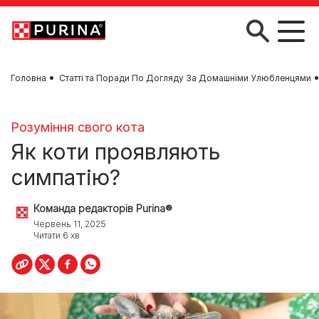
Skip to main content
Головна
Статті та Поради По Догляду За Домашніми Улюбленцями
Розуміння свого кота
Як коти проявляють
симпатію?
Команда редакторів Purina®
Червень 11, 2025
Читати 6 хв