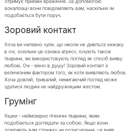
отримує приємні враження. За допомогою
вокалізації вони повідомляють вам, наскільки їм
подобається бути поруч.
Зоровий контакт
Хоча ви напевно чули, що ніколи не дивіться хижаку
в очі, оскільки це ознака агресії, існують також
тварини, які використовують погляд як спосіб вияву
любові. Очі - вікно в душу! Зоровий контакт є
величезним фактором того, як коти виявляють любов.
Хоча довгий, тривалий, немигаючий погляд може
здатися людині не найдружнішим жестом.
Грумінг
Кішки - неймовірно гігієнічні тварини, яким
подобається доглядати за собою. Якщо вони
довіряють вам стрижку чи розчісування, це вияв