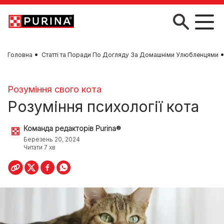
Skip to main content
Головна
Статті та Поради По Догляду За Домашніми Улюбленцями
Розуміння свого кота
Розуміння психології кота
Команда редакторів Purina®
Березень 20, 2024
Читати 7 хв