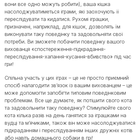
вони все одно можуть робити), ваша кішка
насолоджуватиметься іграми, які заохочують її
переслідувати та кидатися. Рухомі іграшки,
призначені, наприклад, для кішок, дозволять їм
виконувати таку поведінку та задовольняти свої
потреби. Ви зможете побачити поведінку вашого
вихованця «спостереження-підкрадання-
переслідування-хапання-кусання-вбивство» під час
гри!
Спільна участь у цих іграх – це не просто приємний
спосіб налагодити зв’язок із вашим вихованцем – це
може допомогти запобігти типовим поведінковим
проблемам. Все ще думаєте, як потішити свого кота
та задовольнити таку поведінку? Стимулюйте свого
кота кілька разів на день ганятися за іграшками на
вудці та м’ячиками, також він може насолоджуватися
підкраданням і переслідуванням інших дружніх котів
або навіть домашнього собаки в грі!