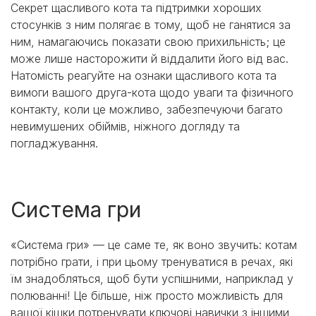
Секрет щасливого кота та підтримки хороших
стосунків з ним полягає в тому, щоб не ганятися за
ним, намагаючись показати свою прихильність; це
може лише насторожити й віддалити його від вас.
Натомість реагуйте на ознаки щасливого кота та
вимоги вашого друга-кота щодо уваги та фізичного
контакту, коли це можливо, забезпечуючи багато
невимушених обіймів, ніжного догляду та
погладжування.
Система гри
«Система гри» — це саме те, як воно звучить: котам
потрібно грати, і при цьому тренуватися в речах, які
їм знадобляться, щоб бути успішними, наприклад у
полюванні! Це більше, ніж просто можливість для
вашої кішки потренувати ключові навички з іншими