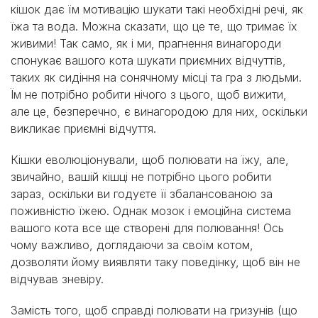
кішок дає їм мотивацію шукати такі необхідні речі, як
їжа та вода. Можна сказати, що це те, що тримає їх
живими! Так само, як і ми, прагнення винагороди
спонукає вашого кота шукати приємних відчуттів,
таких як сидіння на сонячному місці та гра з людьми.
Їм не потрібно робити нічого з цього, щоб вижити,
але це, безперечно, є винагородою для них, оскільки
викликає приємні відчуття.
Кішки еволюціонували, щоб полювати на їжу, але,
звичайно, вашій кішці не потрібно цього робити
зараз, оскільки ви годуєте її збалансованою за
поживністю їжею. Однак мозок і емоційна система
вашого кота все ще створені для полювання! Ось
чому важливо, доглядаючи за своїм котом,
дозволяти йому виявляти таку поведінку, щоб він не
відчував зневіру.
Замість того, щоб справді полювати на гризунів (що