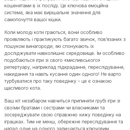
кошенятами в їх посліді. Це ключова емоційна
система, яка має вирішальне значення для
самопочуття вашої кішки.
Коли молоді коти граються, вони особливо
проявляють і практикують багато звичок, пов’язаних з
пошуком винагороди, які спонукають їх
досліджувати навколишнє середовище. Їм особливо
подобаються ігри зі свого «мисливського»
репертуару, наприклад підкрадання, переслідування,
накидання та навіть кусання один одного! Не варто
турбуватися про таку поведінку – це є ознакою
щасливого кота.
Ваш кіт незабаром навчиться припиняти грубі ігри зі
своїми братами і сестрами чи власниками та
зосереджувати свою справжню хижу поведінку на
іграшках. Тим не менш, обережне переслідування та
напад одне на одного залишається ключовим