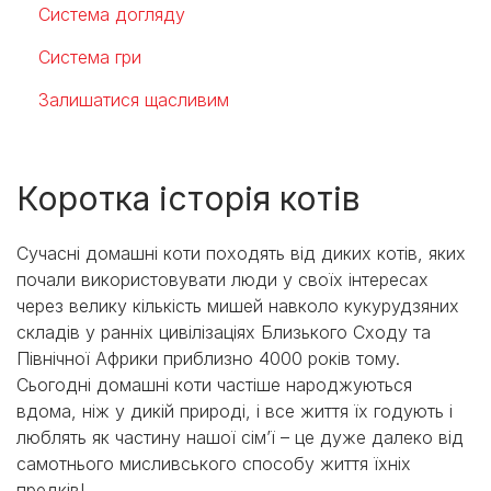
Система догляду
Система гри
Залишатися щасливим
Коротка історія котів
Сучасні домашні коти походять від диких котів, яких
почали використовувати люди у своїх інтересах
через велику кількість мишей навколо кукурудзяних
складів у ранніх цивілізаціях Близького Сходу та
Північної Африки приблизно 4000 років тому.
Сьогодні домашні коти частіше народжуються
вдома, ніж у дикій природі, і все життя їх годують і
люблять як частину нашої сім’ї – це дуже далеко від
самотнього мисливського способу життя їхніх
предків!