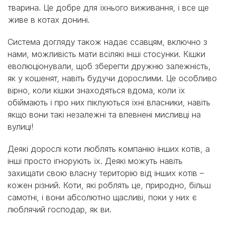
тварина. Це добре для їхнього виживання, і все ще
живе в котах донині.
Система догляду також надає ссавцям, включно з
нами, можливість мати всілякі інші стосунки. Кішки
еволюціонували, щоб зберегти дружню залежність,
як у кошенят, навіть будучи дорослими. Це особливо
вірно, коли кішки знаходяться вдома, коли їх
обіймають і про них піклуються їхні власники, навіть
якщо вони такі незалежні та впевнені мисливці на
вулиці!
Деякі дорослі коти люблять компанію інших котів, а
інші просто ігнорують їх. Деякі можуть навіть
захищати свою власну територію від інших котів –
кожен різний. Коти, які роблять це, природно, більш
самотні, і вони абсолютно щасливі, поки у них є
люблячий господар, як ви.