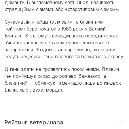
діамант». В англомовному світі її іноді називають
«традиційним сіамом» або «старотиповим сіамом».
Сучасна лінія тайців (з ліловим та блакитним
пойнтом) бере початок з 1989 року у Великій
Британії. В одному з виводків котів породи кората
з’явилося кошеня не характерного «рожевого»
забарвлення. Згодом стало зрозуміло, що корати
несуть рецесивні гени лілового та блакитного окрасу.
Ці гени здатні не проявлятись поколіннями. Ліловий
ген пом’якшує окрас до рожево-бежевого, а
блакитний — обмежує пігментацію лише до кінцівок
(лапи, хвіст, вуха, морда).
Рейтинг ветеринара