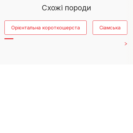
Схожі породи
Орієнтальна короткошерста
Сіамська