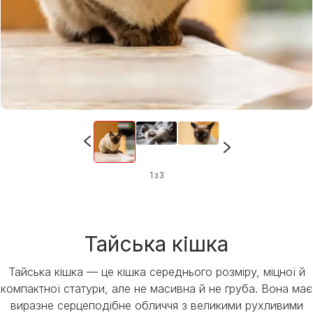
1 з 3
Тайська кішка
Тайська кішка — це кішка середнього розміру, міцної й
компактної статури, але не масивна й не груба. Вона має
виразне серцеподібне обличчя з великими рухливими