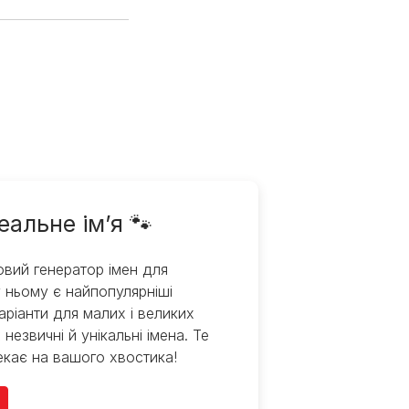
еальне ім’я 🐾
вий генератор імен для
 ньому є найпопулярніші
варіанти для малих і великих
 незвичні й унікальні імена. Те
екає на вашого хвостика!