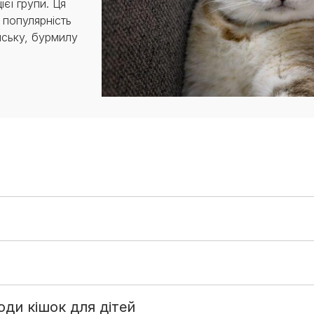
єї групи. Ця
 популярність
йську, бурмилу
ди кішок для дітей