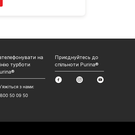
ателефонувати на
Приєднуйтесь до
інію турботи
спільноти Purina®
urina®
facebook
instagram
youtube
в’яжіться з нами:
 800 50 09 50