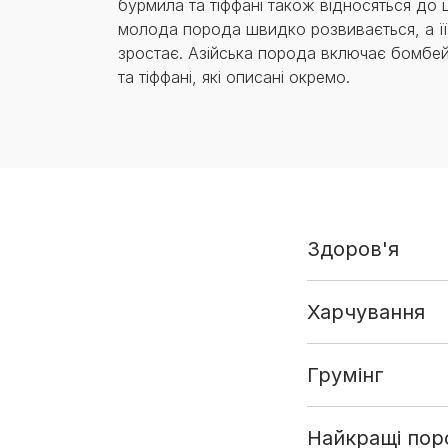
бурмила та тіффані також відносяться до ці
молода порода швидко розвивається, а її
зростає. Азійська порода включає бомбе
та тіффані, які описані окремо.
Здоров'я
Харчування
Грумінг
Найкращі поро