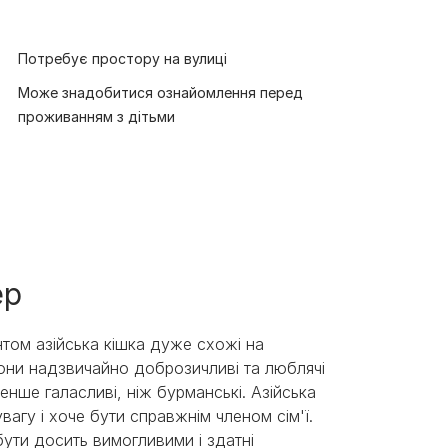
Потребує простору на вулиці
Може знадобитися ознайомлення перед
проживанням з дітьми
ер
том азійська кішка дуже схожі на
они надзвичайно доброзичливі та люблячі
енше галасливі, ніж бурманські. Азійська
вагу і хоче бути справжнім членом сім'ї.
ути досить вимогливими і здатні