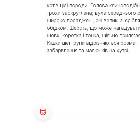
Експерти Purina®
Всі статті про собак
котів цієї породи. Голова клиноподіб
Наші новини
трохи заокруглена; вуха середнього р
широко посаджені; очі великі зі срібл
обідком. Шерсть, що може нагадуват
шовк, коротка і тонка, щільно прилягає
Кішки цієї групи відрізняються розмаїт
забарвлення та малюнків на хутрі.