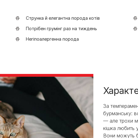
Струнка й елегантна порода котів
Потрібен грумінг раз на тиждень
Негіпоалергенна порода
Характ
За темперамен
бурманську: в
— але трохи м
кішка любить у
Вони можуть б