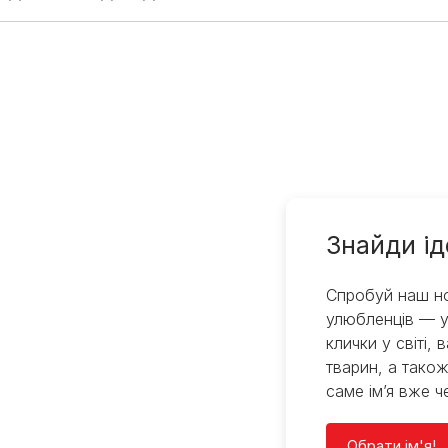
Знайди ід
Спробуй наш но
улюбленців — у
клички у світі, 
тварин, а також
саме ім’я вже ч
Обрати ім'я!