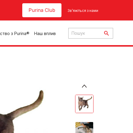
Header top
Purina Club
Зв’яжіться з нами
ство з Purina®
Наш вплив
ки
ння