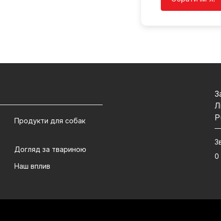
З
Л
P
Продукти для собак
З
Догляд за твариною
0
Наш вплив