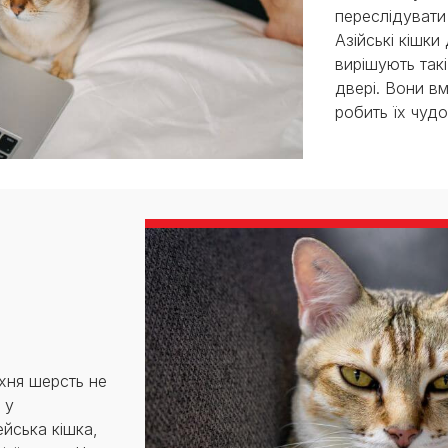
переслідувати
Азійські кішки
вирішують такі
двері. Вони вм
робить їх чуд
їхня шерсть не
 у
йська кішка,