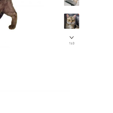
Знайти для себе
Знайти для себе
собаку
Лишились питання? Зв'яжіться з нами
кота
1 з 3