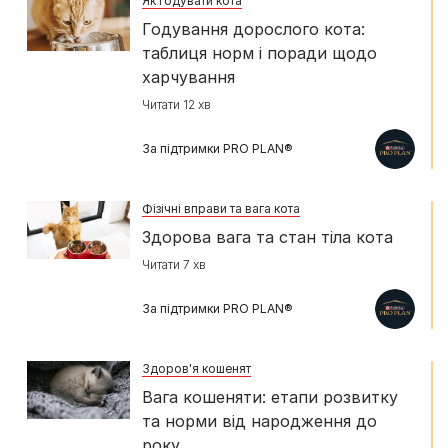
Як годувати кота
Годування дорослого кота:
таблиця норм і поради щодо
харчування
Читати 12 хв
За підтримки PRO PLAN®
Фізічні вправи та вага кота
Здорова вага та стан тіла кота
Читати 7 хв
За підтримки PRO PLAN®
Здоров'я кошенят
Вага кошеняти: етапи розвитку
та норми від народження до
року