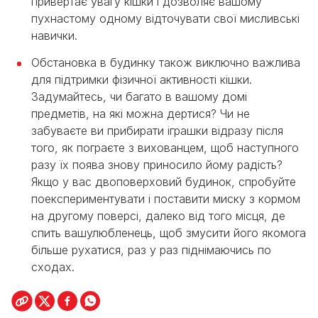
привертає увагу кішки і дозволяє вашому
пухнастому одному відточувати свої мисливські
навички.
Обстановка в будинку також виключно важлива
для підтримки фізичної активності кішки.
Задумайтесь, чи багато в вашому домі
предметів, на які можна дертися? Чи не
забуваєте ви прибирати іграшки відразу після
того, як пограєте з вихованцем, щоб наступного
разу їх поява знову приносило йому радість?
Якщо у вас двоповерховий будинок, спробуйте
поекспериментувати і поставити миску з кормом
на другому поверсі, далеко від того місця, де
спить вашулюбленець, щоб змусити його якомога
більше рухатися, раз у раз піднімаючись по
сходах.