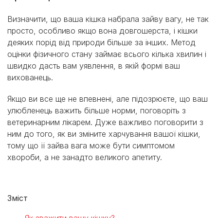
Визначити, що ваша кішка набрала зайву вагу, не так
просто, особливо якщо вона довгошерста, і кішки
деяких порід від природи більше за інших. Метод
оцінки фізичного стану займає всього кілька хвилин і
швидко дасть вам уявлення, в якій формі ваш
вихованець.
Якщо ви все ще не впевнені, але підозрюєте, що ваш
улюбленець важить більше норми, поговоріть з
ветеринарним лікарем. Дуже важливо поговорити з
ним до того, як ви зміните харчування вашої кішки,
тому що її зайва вага може бути симптомом
хвороби, а не занадто великого апетиту.
Зміст
Як зважити вашу кішку?