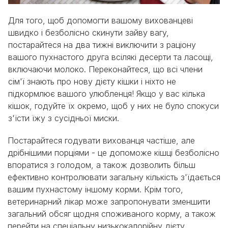
Для того, щоб допомогти вашому вихованцеві
швидко і безболісно скинути зайву вагу,
постарайтеся на два тижні виключити з раціону
вашого пухнастого друга всілякі десерти та ласощі,
включаючи молоко. Переконайтеся, що всі члени
сім'ї знають про нову дієту кішки і ніхто не
підкормлює вашого улюбленця! Якщо у вас кілька
кішок, годуйте їх окремо, щоб у них не було спокуси
з'їсти їжу з сусідньої миски.
Постарайтеся годувати вихованця частіше, але
дрібнішими порціями - це допоможе кішці безболісно
впоратися з голодом, а також дозволить більш
ефективно контролювати загальну кількість з'їдається
вашим пухнастому іншому корми. Крім того,
ветеринарний лікар може запропонувати зменшити
загальний обсяг щодня споживаного корму, а також
перейти на спеціальну низькокалорійну дієту.