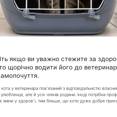
іть якщо ви уважно стежите за здоро
то щорічно водити його до ветеринар
ми
самопочуття.
 кота у ветеринара пов'язаний з відповідальністю власник
и улюбленця, але й усіх членів родини. Іноді потрібна пр
ні зміни у здоров'ї, тим більше, що коти дуже добре пр