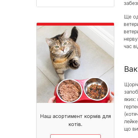
забез
Ще од
ветер
ветер
нерву
час в
Вак
Щорі
запоб
яких:
герпе
(котя
Наш асортимент кормів для
лейке
котів.
що ви