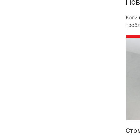
Пов
Коли 
пробл
Сто