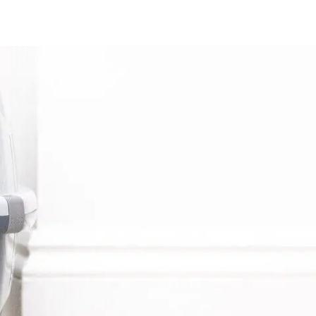
Знайти для себе
Знайти для себе
собаку
Лишились питання? Зв'яжіться з нами
кота