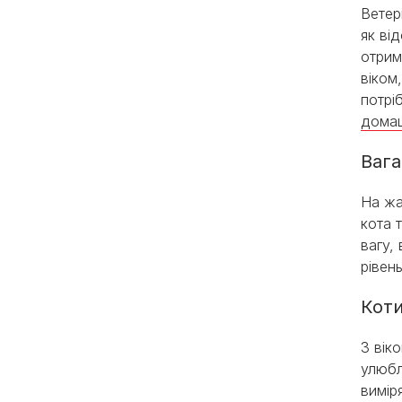
Ветер
як ві
отрим
віком
потрі
домаш
Вага
На жа
кота 
вагу,
рівен
Коти
З вік
улюбл
вимір