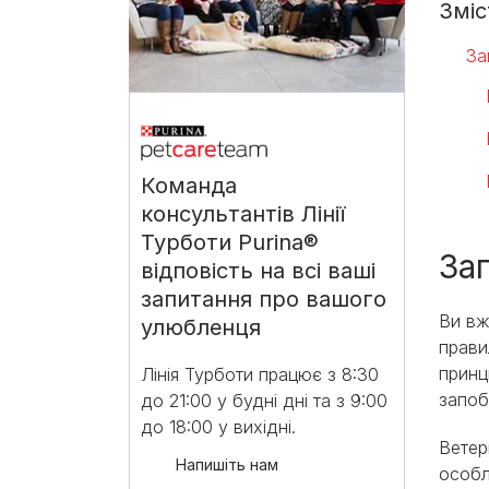
Зміс
За
Команда
консультантів Лінії
Турботи Purina®
За
відповість на всі ваші
запитання про вашого
Ви вж
улюбленця
прави
принц
Лінія Турботи працює з 8:30
запоб
до 21:00 у будні дні та з 9:00
до 18:00 у вихідні.​
Ветер
Напишіть нам
особл