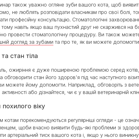
инар також уважно огляне зуби вашого кота, щоб виявит
домо, не люблять розповідати власникам про свої болі, т
ати професійну консультацію. Стоматологічні захворюван
, тому навіть якщо ваш пухнастий друг не скаржився на б
бно провести стоматологічну процедуру. Ви також может
ній догляд за зубами
та про те, як ви можете допомогти
 та стан тіла
ль, ожиріння є дуже поширеною проблемою серед котів,
та обговорити стан його здоров'я під час наступного візи
 ви можете йому допомогти. Наприклад, обговоріть з вет
ь активності або дізнайтеся, чи є у вашій ветеринарній кл
 похилого віку
ом котам порекомендуються регулярніші огляди - це означ
енцем, щоби вчасно виявити будь-які проблеми зі здоров
яти артеріальний тиск вашого кота і, якщо у нього виникн