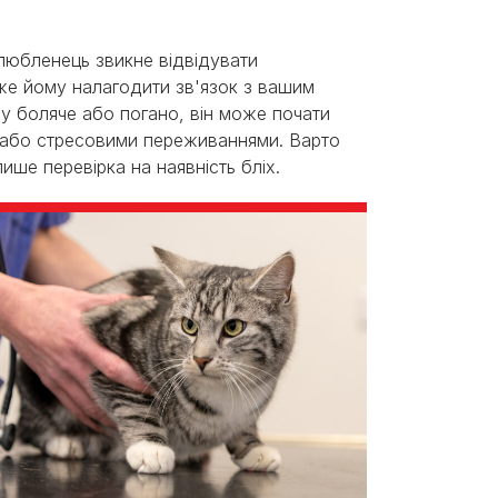
улюбленець звикне відвідувати
оже йому налагодити зв'язок з вашим
му боляче або погано, він може почати
 або стресовими переживаннями. Варто
лише перевірка на наявність бліх.