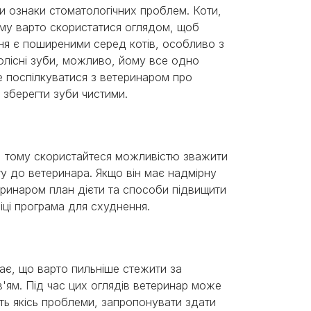
и ознаки стоматологічних проблем. Коти,
ому варто скористатися оглядом, щоб
ня є поширеними серед котів, особливо з
олісні зуби, можливо, йому все одно
е поспілкуватися з ветеринаром про
 зберегти зуби чистими.
 тому скористайтеся можливістю зважити
ту до ветеринара. Якщо він має надмірну
еринаром план дієти та способи підвищити
ініці програма для схуднення.
ає, що варто пильніше стежити за
'ям. Під час цих оглядів ветеринар може
уть якісь проблеми, запропонувати здати