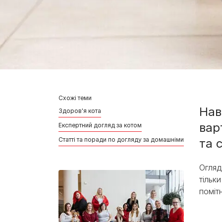
Схожі теми
Нав
Здоров'я кота
вар
Експертний догляд за котом
Статті та поради по догляду за домашніми улюбленця
та 
Огляд
тільк
поміт