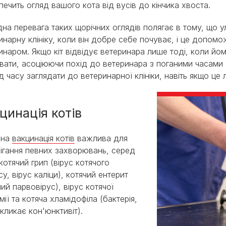
печить огляд вашого кота від вусів до кінчика хвоста.
на перевага таких щорічних оглядів полягає в тому, що 
инарну клініку, коли він добре себе почуває, і це допом
инаром. Якщо кіт відвідує ветеринара лише тоді, коли йо
вати, асоціюючи похід до ветеринара з поганими часами
ід часу заглядати до ветеринарної клініки, навіть якщо це 
цинація котів
чна
вакцинація котів
важлива для
ігання певних захворювань, серед
 котячий грип (вірус котячого
су, вірус каліци), котячий ентерит
чий парвовірус), вірус котячої
мії та котяча хламідофіла (бактерія,
кликає кон'юнктивіт).