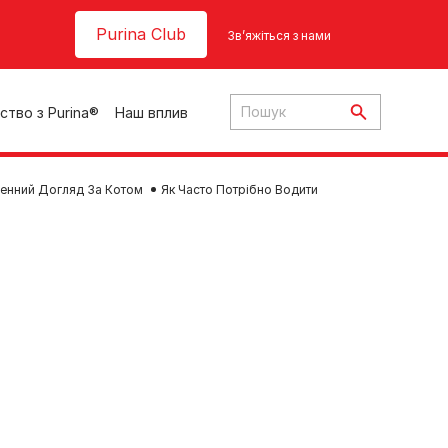
Header top
Purina Club
Зв’яжіться з нами
ство з Purina®
Наш вплив
енний Догляд За Котом
Як Часто Потрібно Водити
ки
ння