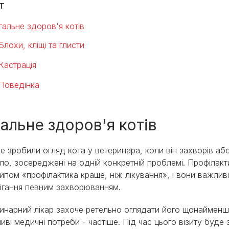
т
гальне здоров'я котів
Блохи, кліщі та глисти
Кастрація
Поведінка
гальне здоров'я котів
е зробили огляд кота у ветеринара, коли він захворів або 
ло, зосереджені на одній конкретній проблемі. Профілакти
ипом «профілактика краще, ніж лікування», і вони важлив
ігання певним захворюванням.
инарний лікар захоче ретельно оглядати його щонайменше 
иві медичні потреби - частіше. Під час цього візиту буде