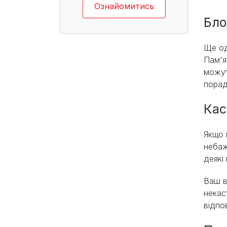
Ознайомитись
Бло
Ще од
Пам'я
можут
порад
Кас
Якщо 
небаж
деякі
Ваш в
некас
відпо