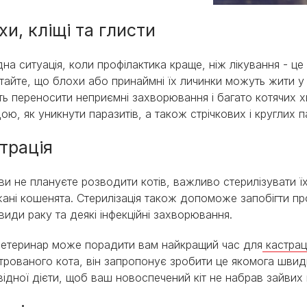
хи, кліщі та глисти
на ситуація, коли профілактика краще, ніж лікування - це
тайте, що блохи або принаймні їх личинки можуть жити у в
ь переносити неприємні захворювання і багато котячих х
ою, як уникнути паразитів, а також стрічкових і круглих 
трація
ви не плануєте розводити котів, важливо стерилізувати їх
ані кошенята. Стерилізація також допоможе запобігти п
 види раку та деякі інфекційні захворювання.
етеринар може порадити вам найкращий час для
кастрац
трованого кота, він запропонує зробити це якомога шви
відної дієти, щоб ваш новоспечений кіт не набрав зайвих 