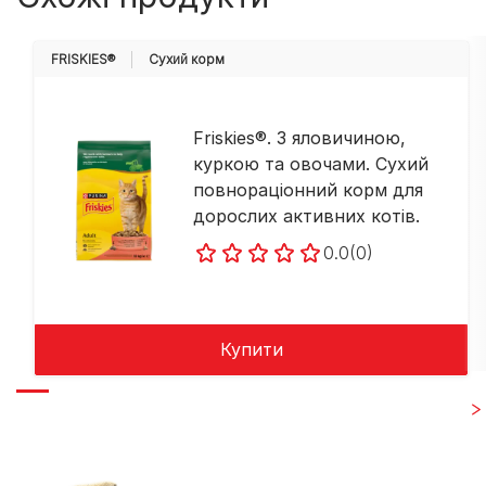
FRISKIES®
Cухий корм
Friskies®. З яловичиною,
куркою та овочами. Сухий
повнораціонний корм для
дорослих активних котів.
0.0
(0)
Купити