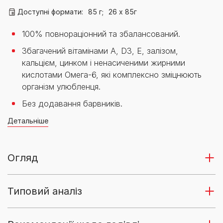
Доступні формати:
85 г;
26 х 85г
100% повнораціонний та збалансований.
Збагачений вітамінами А, D3, Е, залізом,
кальцієм, цинком і ненасиченими жирними
кислотами Омега-6, які комплексно зміцнюють
організм улюбленця.
Без додавання барвників.
Детальніше
Огляд
Типовий аналіз