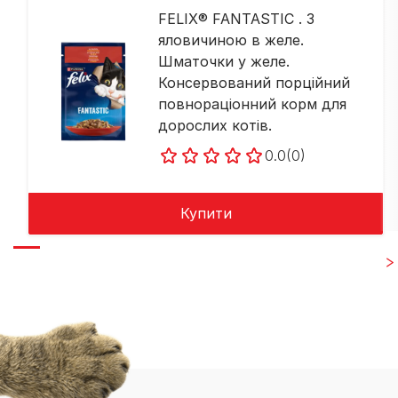
FELIX® FANTASTIC . З
яловичиною в желе.
Шматочки у желе.
Консервований порційний
повнораціонний корм для
дорослих котів.
0.0
(0)
Купити