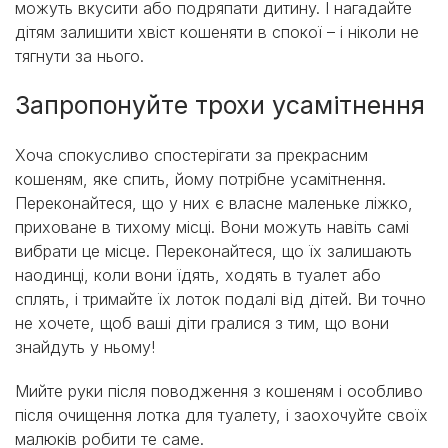
можуть вкусити або подряпати дитину. І нагадайте
дітям залишити хвіст кошеняти в спокої – і ніколи не
тягнути за нього.
Запропонуйте трохи усамітнення
Хоча спокусливо спостерігати за прекрасним
кошеням, яке спить, йому потрібне усамітнення.
Переконайтеся, що у них є власне маленьке ліжко,
приховане в тихому місці. Вони можуть навіть самі
вибрати це місце. Переконайтеся, що їх залишають
наодинці, коли вони їдять, ходять в туалет або
сплять, і тримайте їх лоток подалі від дітей. Ви точно
не хочете, щоб ваші діти гралися з тим, що вони
знайдуть у ньому!
Мийте руки після поводження з кошеням і особливо
після очищення лотка для туалету, і заохочуйте своїх
малюків робити те саме.