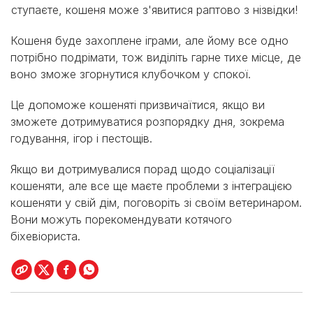
ступаєте, кошеня може з'явитися раптово з нізвідки!
Кошеня буде захоплене іграми, але йому все одно
потрібно подрімати, тож виділіть гарне тихе місце, де
воно зможе згорнутися клубочком у спокої.
Це допоможе кошеняті призвичаїтися, якщо ви
зможете дотримуватися розпорядку дня, зокрема
годування, ігор і пестощів.
Якщо ви дотримувалися порад щодо соціалізації
кошеняти, але все ще маєте проблеми з інтеграцією
кошеняти у свій дім, поговоріть зі своїм ветеринаром.
Вони можуть порекомендувати котячого
біхевіориста.