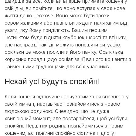
Швидше за все, коли ви вперше приймете кошеня у
свій дім, ви помітите, що воно вступає у своє нове
життя дещо неохоче. Воно може бути трохи
сором’язливими або навіть виглядати наляканим від
уваги, яку йому приділяють. Вашим першим
інстинктом буде підняти клубочок шерсті та втішити,
але насправді такі дії можуть погіршити ситуацію,
оскільки це може посилити його паніку. Ось кілька
корисних порад щодо соціалізації вашого кошеняти з
найменшими труднощами для всіх учасників.
Нехай усі будуть спокійні
Коли кошеня відпочине і почуватиметься впевнено у
своїй кімнаті, настав час познайомитися з новою
людською родиною. Очевидно, що це дуже
хвилюючий момент, але постарайтеся, щоб усі були
спокійні. Перш ніж родина познайомиться з новим
кошеням, всі повинні спокійно сісти на підлогу і