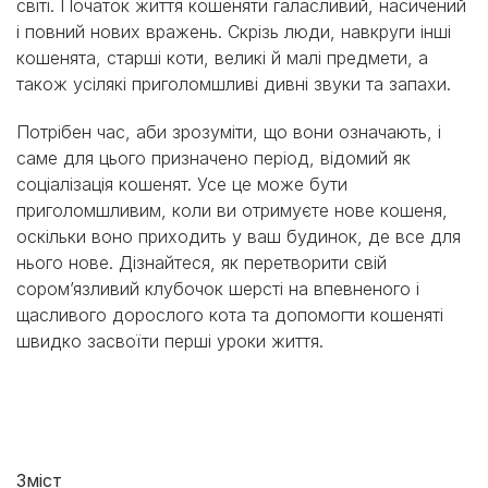
світі. Початок життя кошеняти галасливий, насичений
і повний нових вражень. Скрізь люди, навкруги інші
кошенята, старші коти, великі й малі предмети, а
також усілякі приголомшливі дивні звуки та запахи.
Потрібен час, аби зрозуміти, що вони означають, і
саме для цього призначено період, відомий як
соціалізація кошенят. Усе це може бути
приголомшливим, коли ви отримуєте нове кошеня,
оскільки воно приходить у ваш будинок, де все для
нього нове. Дізнайтеся, як перетворити свій
сором’язливий клубочок шерсті на впевненого і
щасливого дорослого кота та допомогти кошеняті
швидко засвоїти перші уроки життя.
Зміст