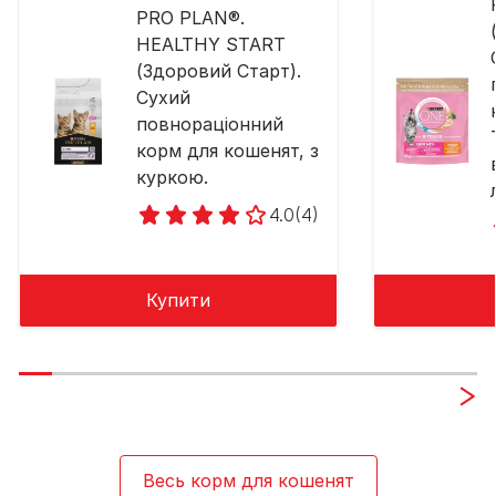
PRO PLAN®.
HEALTHY START
(Здоровий Старт).
Сухий
повнораціонний
корм для кошенят, з
куркою.
4.0
(4)
Купити
Весь корм для кошенят