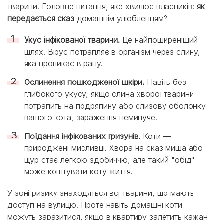
тварини. Головне питання, яке хвилює власників:
як
передається сказ
домашнім улюбленцям?
Укус інфікованої тварини.
Це найпоширеніший
шлях. Вірус потрапляє в організм через слину,
яка проникає в рану.
Ослинення пошкодженої шкіри.
Навіть без
глибокого укусу, якщо слина хворої тварини
потрапить на подряпину або слизову оболонку
вашого кота, зараження неминуче.
Поїдання інфікованих гризунів.
Коти —
природжені мисливці. Хвора на сказ миша або
щур стає легкою здобиччю, але такий "обід"
може коштувати коту життя.
У зоні ризику знаходяться всі тварини, що мають
доступ на вулицю. Проте навіть домашні коти
можуть заразитися, якщо в квартиру залетить кажан