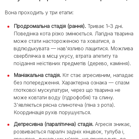
Вона проходить у три етапи:
Продромальна стадія (рання).
Триває 1–3 дні.
Поведінка кота різко змінюється. Лагідна тварина
може стати настороженою та ховатися, а
відлюдькувата — нав'язливо лащитися. Можлива
сверблячка в місці укусу, втрата апетиту та
поїдання неїстівних предметів (дерево, каміння).
Маніакальна стадія.
Кіт стає агресивним, нападає
без попередження. Характерна ознака — спазм
глоткової мускулатури, через що тварина не
може ковтати воду (гідрофобія) та слину.
З'являється рясна слинотеча (піна з рота).
Координація рухів порушується.
Депресивна (паралітична) стадія.
Агресія зникає,
розвивається параліч задніх кінцівок, тулуба і,
зрештою, дихальних м'язів, що призводить до