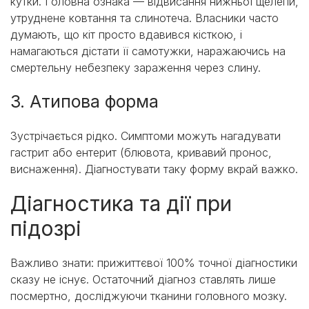
кутки. Головна ознака — відвисання нижньої щелепи,
утруднене ковтання та слинотеча. Власники часто
думають, що кіт просто вдавився кісткою, і
намагаються дістати її самотужки, наражаючись на
смертельну небезпеку зараження через слину.
3. Атипова форма
Зустрічається рідко. Симптоми можуть нагадувати
гастрит або ентерит (блювота, кривавий пронос,
виснаження). Діагностувати таку форму вкрай важко.
Діагностика та дії при
підозрі
Важливо знати: прижиттєвої 100% точної діагностики
сказу не існує. Остаточний діагноз ставлять лише
посмертно, досліджуючи тканини головного мозку.