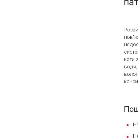
па
Розви
пов'я
недос
систе
коти 
води,
волог
конси
Пош
Не
Не