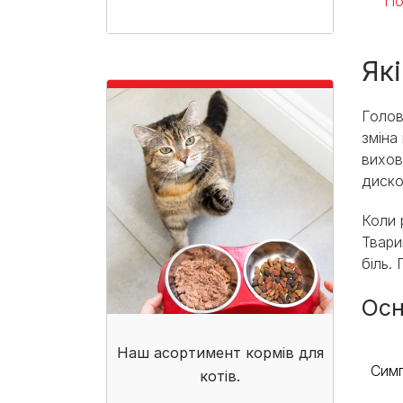
По
Які
Голов
зміна
вихов
диско
Коли 
Твари
біль.
Осн
Наш асортимент кормів для
Сим
котів.