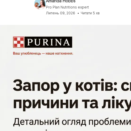
Amanda Hobbs
Експерти Purina®
Всі статті про собак
Pro Plan Nutritions expert
Наші новини
Липень 09, 2026
Читати 5 хв