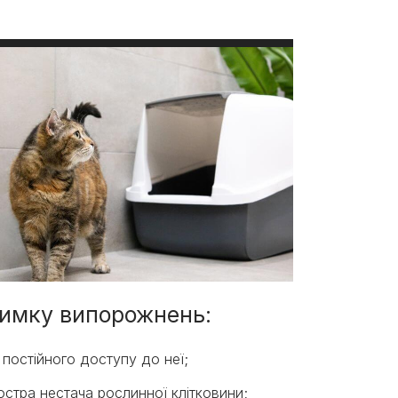
римку випорожнень:
постійного доступу до неї;
остра нестача рослинної клітковини;