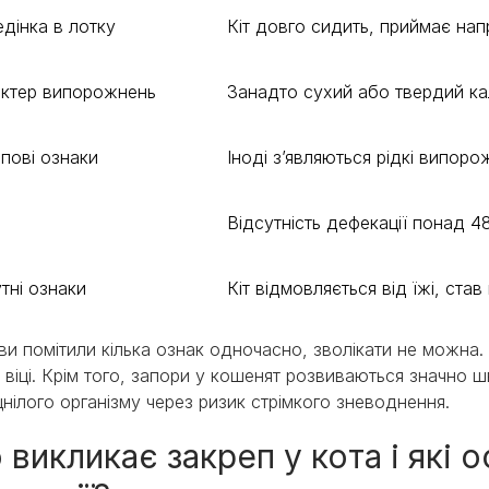
дінка в лотку
Кіт довго сидить, приймає на
актер випорожнень
Занадто сухий або твердий кал
пові ознаки
Іноді з’являються рідкі випор
Відсутність дефекації понад 
тні ознаки
Кіт відмовляється від їжі, ст
ви помітили кілька ознак одночасно, зволікати не можна.
 віці. Крім того, запори у кошенят розвиваються значно ш
цнілого організму через ризик стрімкого зневоднення.
викликає закреп у кота і які 