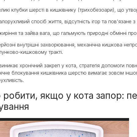
ликі клубки шерсті в кишківнику (трихобезоари), що утв
лорухливий спосіб життя, відсутність ігор та пов'язане 
иріння та зайва вага, що гальмують природні обмінні про
рйозні внутрішні захворювання, механічна кишкова непро
лунково-кишковому тракті.
виникає хронічний закреп у кота, стратегія допомоги пов
ічне блокування кишківника шерстю вимагає зовсім іншог
ухливість.
 робити, якщо у кота запор: п
кування