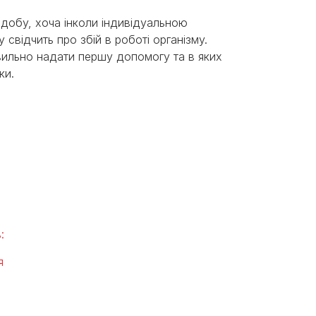
добу, хоча інколи індивідуальною
свідчить про збій в роботі організму.
вильно надати першу допомогу та в яких
іки.
:
ня