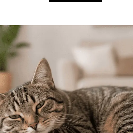
Знайти для себе
Знайти для себе
собаку
Лишились питання? Зв'яжіться з нами
кота