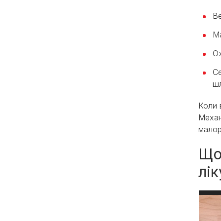
Ве
Ма
Ож
Се
ш
Коли 
Механ
малор
Що
лі