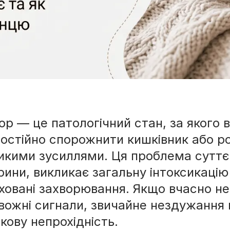
ор — це патологічний стан, за якого
остійно спорожнити кишківник або роб
ми
икими зусиллями. Ця проблема суттєв
рини, викликає загальну інтоксикацію
ховані захворювання. Якщо вчасно не
вожні сигнали, звичайне нездужання
кову непрохідність.