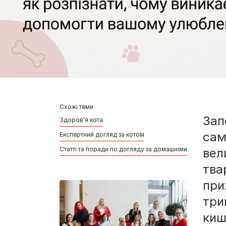
Схожі теми
Зап
Здоров'я кота
сам
Експертний догляд за котом
Статті та поради по догляду за домашніми улюбленця
вел
тва
при
три
киш