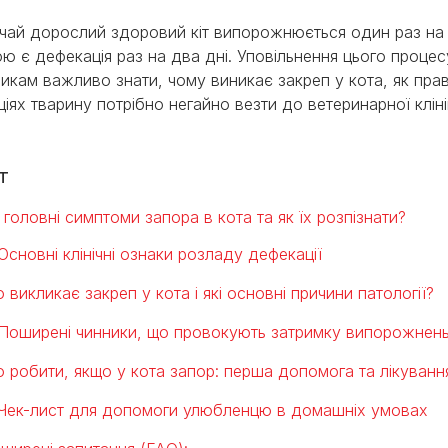
чай дорослий здоровий кіт випорожнюється один раз на 
ю є дефекація раз на два дні. Уповільнення цього процесу 
икам важливо знати, чому виникає закреп у кота, як пра
ціях тварину потрібно негайно везти до ветеринарної клін
т
і головні симптоми запора в кота та як їх розпізнати?
Основні клінічні ознаки розладу дефекації
 викликає закреп у кота і які основні причини патології?
Поширені чинники, що провокують затримку випорожнень
 робити, якщо у кота запор: перша допомога та лікуван
Чек-лист для допомоги улюбленцю в домашніх умовах