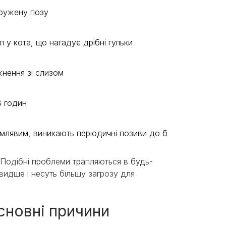
пружену позу
 у кота, що нагадує дрібні гульки
ожнення зі слизом
48 годин
ав млявим, виникають періодичні позиви до блювання
 Подібні проблеми трапляються в будь-
видше і несуть більшу загрозу для
основні причини