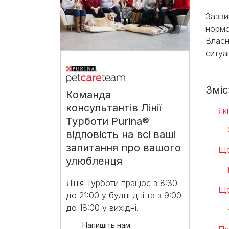
Зазви
нормо
Власн
ситуа
Зміс
Команда
консультантів Лінії
Як
Турботи Purina®
відповість на всі ваші
запитання про вашого
Що
улюбленця
Лінія Турботи працює з 8:30
Що
до 21:00 у будні дні та з 9:00
до 18:00 у вихідні.​
Напишіть нам