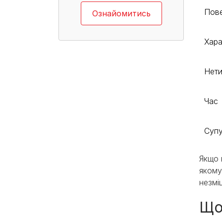
Пове
Ознайомитись
Хар
Нети
Час
Супу
Якщо 
якому
незмі
Що 