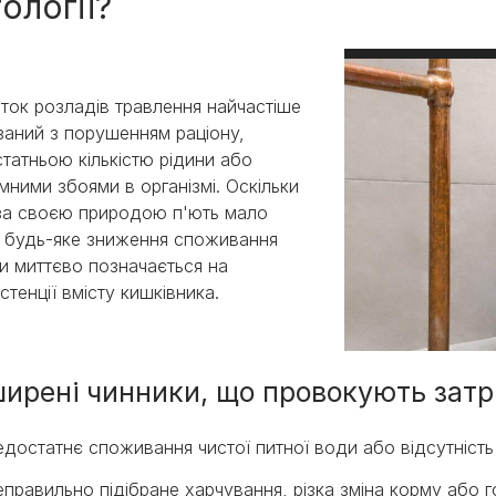
тології?
ток розладів травлення найчастіше
заний з порушенням раціону,
татньою кількістю рідини або
мними збоями в організмі. Оскільки
за своєю природою п'ють мало
 будь-яке зниження споживання
и миттєво позначається на
стенції вмісту кишківника.
ирені чинники, що провокують зат
достатнє споживання чистої питної води або відсутність 
правильно підібране харчування, різка зміна корму або г