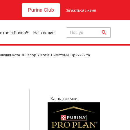
Header top
Purina Club
Зв’яжіться з нами
ство з Purina®
Наш вплив
влення Кота
Запор У Котів: Симптоми, Причини та
ки
За підтримки
ння