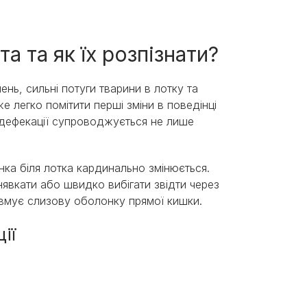
а та як їх розпізнати?
нь, сильні потуги тварини в лотку та
 легко помітити перші зміни в поведінці
 дефекації супроводжується не лише
нка біля лотка кардинально змінюється.
явкати або швидко вибігати звідти через
равмує слизову оболонку прямої кишки.
ції