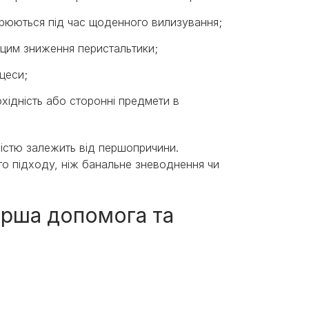
орюються під час щоденного вилизування;
з цим зниження перистальтики;
цеси;
хідність або сторонні предмети в
ністю залежить від першопричини.
о підходу, ніж банальне зневоднення чи
ерша допомога та