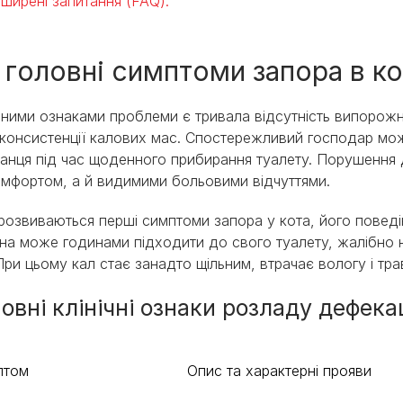
ширені запитання (FAQ):
 головні симптоми запора в кот
ними ознаками проблеми є тривала відсутність випорожне
 консистенції калових мас. Спостережливий господар може
анця під час щоденного прибирання туалету. Порушення
мфортом, а й видимими больовими відчуттями.
розвиваються перші симптоми запора у кота, його поведі
на може годинами підходити до свого туалету, жалібно н
 При цьому кал стає занадто щільним, втрачає вологу і т
овні клінічні ознаки розладу дефека
птом
Опис та характерні прояви