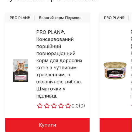
PRO PLAN®
Вологий корм
Підливка
PRO PLAN®
PRO PLAN®.
Консервований
порційний
повнораціонний
корм для дорослих
котів з чутливим
травленням, з
океанічною рибою.
Шматочки у
підливці.
0.0
(0)
Купити