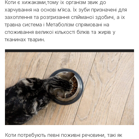
Коти є хижаками,тому їх організм звик до
харчування на основі м’яса. Їх зуби призначені для
захоплення та розгризання спійманої здобичі, а їх
травна система і Метаболізм спрямовані на
споживання великої кількості білків та жирів у
тканинах тварин.
Коти потребують певні поживні речовини, такі як