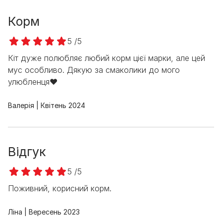
Корм
5 /5
Кіт дуже полюбляє любий корм цієї марки, але цей
мус особливо. Дякую за смаколики до мого
улюбленця❤️
Валерія
Квітень 2024
Відгук
5 /5
Поживний, корисний корм.
Ліна
Вересень 2023