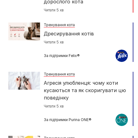
дорослого кота
Читати 5 хв
Тренування кота
Дресирування котів
Читати 5 хв
За підтримки Felix®
Тренування кота
Агресія улюбленця: чому коти
кусаються та як скоригувати цю
поведінку
Читати 5 хв
За підтримки Purina ONE®