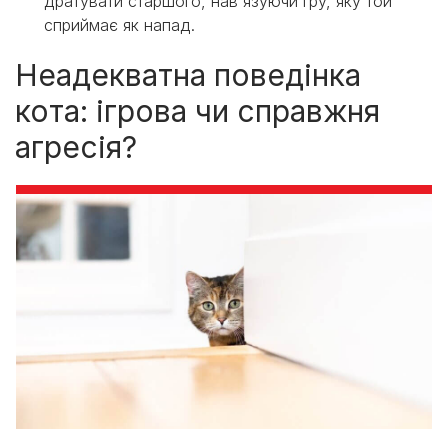
дратувати старшого, нав'язуючи гру, яку той
сприймає як напад.
Неадекватна поведінка
кота: ігрова чи справжня
агресія?