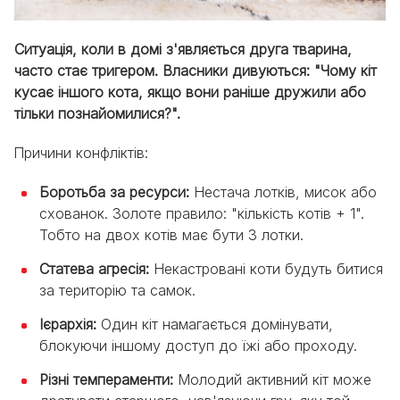
Ситуація, коли в домі з'являється друга тварина,
часто стає тригером. Власники дивуються: "Чому кіт
кусає іншого кота, якщо вони раніше дружили або
тільки познайомилися?".
Причини конфліктів:
Боротьба за ресурси:
Нестача лотків, мисок або
схованок. Золоте правило: "кількість котів + 1".
Тобто на двох котів має бути 3 лотки.
Статева агресія:
Некастровані коти будуть битися
за територію та самок.
Ієрархія:
Один кіт намагається домінувати,
блокуючи іншому доступ до їжі або проходу.
Різні темпераменти:
Молодий активний кіт може