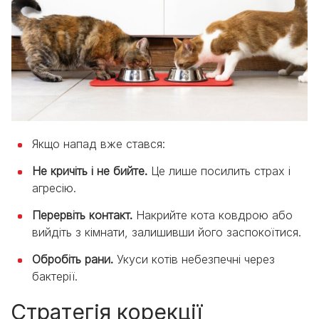
Якщо напад вже стався:
Не кричіть і не бийте.
Це лише посилить страх і
агресію.
Перервіть контакт.
Накрийте кота ковдрою або
вийдіть з кімнати, залишивши його заспокоїтися.
Обробіть рани.
Укуси котів небезпечні через
бактерії.
Стратегія корекції