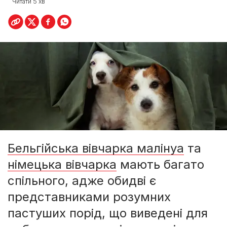
Читати 5 хв
Бельгійська вівчарка малінуа
та
німецька вівчарка
мають багато
спільного, адже обидві є
представниками розумних
пастуших порід, що виведені для