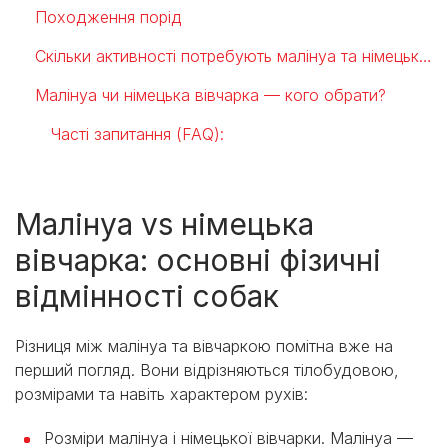
Походження порід
Скільки активності потребують малінуа та німецька вівчарка?
Малінуа чи німецька вівчарка — кого обрати?
Часті запитання (FAQ):
Малінуа vs німецька
вівчарка: основні фізичні
відмінності собак
Різниця між малінуа та вівчаркою помітна вже на
перший погляд. Вони відрізняються тілобудовою,
розмірами та навіть характером рухів:
Розміри малінуа і німецької вівчарки. Малінуа —