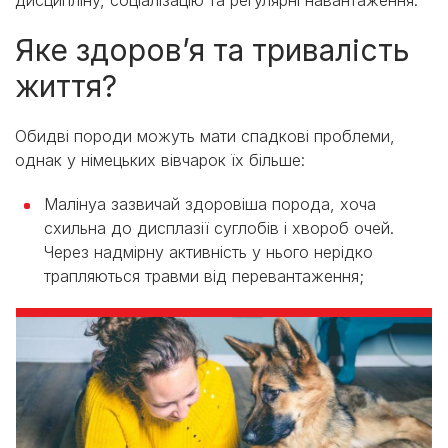
дисципліну, соціалізацію та регулярні навантаження.
Яке здоров’я та тривалість
життя?
Обидві породи можуть мати спадкові проблеми,
однак у німецьких вівчарок їх більше:
Малінуа зазвичай здоровіша порода, хоча
схильна до дисплазії суглобів і хвороб очей.
Через надмірну активність у нього нерідко
трапляються травми від перевантаження;