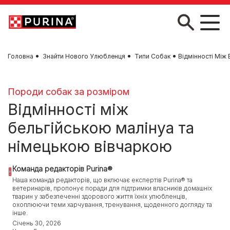
Skip to main content
Головна
Знайти Нового Улюбленця
Типи Собак
Відмінності Між
Породи собак за розміром
Відмінності між
бельгійською малінуа та
німецькою вівчаркою
Команда редакторів Purina®
Наша команда редакторів, що включає експертів Purina® та
ветеринарів, пропонує поради для підтримки власників домашніх
тварин у забезпеченні здорового життя їхніх улюбленців,
охоплюючи теми харчування, тренування, щоденного догляду та
інше.
Січень 30, 2026