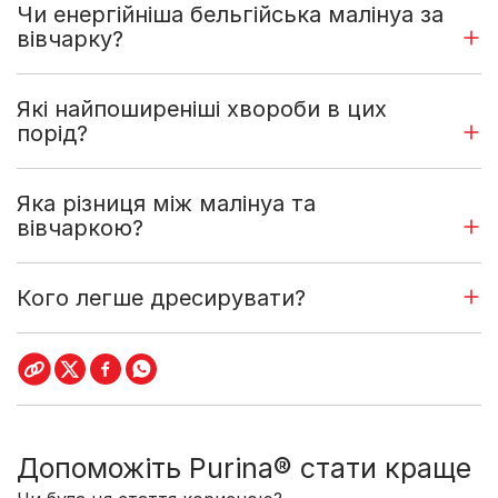
Чи енергійніша бельгійська малінуа за
вівчарку?
Які найпоширеніші хвороби в цих
порід?
Яка різниця між малінуа та
вівчаркою?
Кого легше дресирувати?
Допоможіть Purina® стати краще