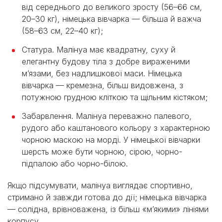
від середнього до великого зросту (56–66 см,
20–30 кг), німецька вівчарка — більша й важча
(58–63 см, 22–40 кг);
Статура. Малінуа має квадратну, суху й
елегантну будову тіла з добре вираженими
м’язами, без надлишкової маси. Німецька
вівчарка — кремезна, більш видовжена, з
потужною грудною кліткою та щільним кістяком;
Забарвлення. Малінуа переважно палевого,
рудого або каштанового кольору з характерною
чорною маскою на морді. У німецької вівчарки
шерсть може бути чорною, сірою, чорно-
підпалою або чорно-білою.
Якщо підсумувати, малінуа виглядає спортивно,
стримано й завжди готова до дії; німецька вівчарка
— солідна, врівноважена, із більш «м’якими» лініями
корпусу.