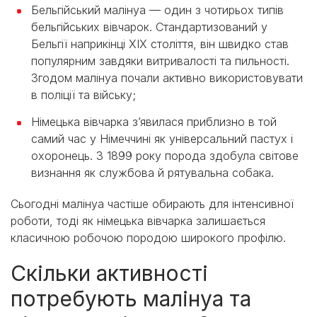
Бельгійський малінуа — один з чотирьох типів
бельгійських вівчарок. Стандартизований у
Бельгії наприкінці XIX століття, він швидко став
популярним завдяки витривалості та пильності.
Згодом малінуа почали активно використовувати
в поліції та війську;
Німецька вівчарка з’явилася приблизно в той
самий час у Німеччині як універсальний пастух і
охоронець. З 1899 року порода здобула світове
визнання як службова й рятувальна собака.
Сьогодні малінуа частіше обирають для інтенсивної
роботи, тоді як німецька вівчарка залишається
класичною робочою породою широкого профілю.
Скільки активності
потребують малінуа та