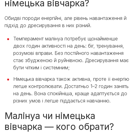
німецька вівчарка?
Обидві породи енергійні, але рівень навантаження й
підхід до дресирування в них різний.
Темперамент малінуа потребує щонайменше
двох годин активності на день: біг, тренування,
розумові вправи. Без постійного навантаження
стає збудженою й руйнівною. Дресирування має
бути чітким і системним;
Німецька вівчарка також активна, проте її енергію
легше контролювати. Достатньо 1–2 годин занять
на день. Вона спокійніша, краще адаптується до
різних умов і легше піддається навчанню.
Малінуа чи німецька
вівчарка — кого обрати?