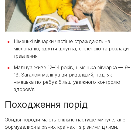
Німецькі вівчарки частіше страждають на
мієлопатію, здуття шлунка, епілепсію та розлади
травлення.
Малінуа живе 12–14 років, німецька вівчарка — 9–
13. Загалом малінуа витриваліший, тоді як
німецька потребує більш уважного контролю
здоров’я.
Походження порід
Обидві породи мають спільне пастуше минуле, але
формувалися в різних країнах і з різними цілями.