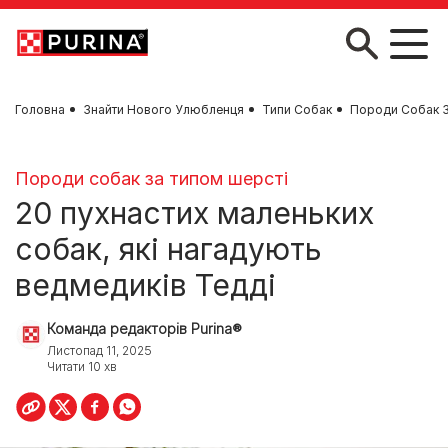
Skip to main content
Головна
Знайти Нового Улюбленця
Типи Собак
Породи Собак З
Породи собак за типом шерсті
20 пухнастих маленьких
собак, які нагадують
ведмедиків Тедді
Команда редакторів Purina®
Листопад 11, 2025
Читати 10 хв