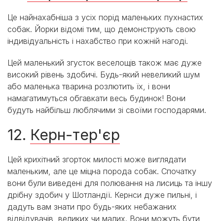
Це найнахабніша з усіх порід маленьких пухнастих
собак. Йорки відомі тим, що демонструють свою
індивідуальність і нахабство при кожній нагоді.
Цей маленький згусток веселощів також має дуже
високий рівень здобичі. Будь-який невеликий шум
або маленька тварина розлютить їх, і вони
намагатимуться обгавкати весь будинок! Вони
будуть найбільш люблячими зі своїми господарями.
12.
Керн-тер'єр
Цей крихітний згорток милості може виглядати
маленьким, але це міцна порода собак. Спочатку
вони були виведені для полювання на лисиць та іншу
дрібну здобич у Шотландії. Кернси дуже пильні, і
дадуть вам знати про будь-яких небажаних
відвідувачів, великих чи малих. Вони можуть бути