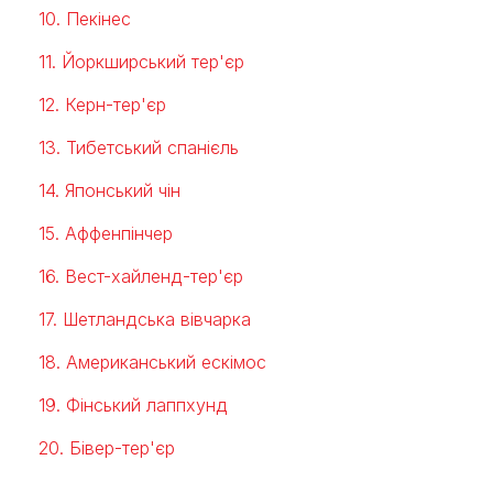
10. Пекінес
11. Йоркширський тер'єр
12. Керн-тер'єр
13. Тибетський спанієль
14. Японський чін
15. Аффенпінчер
16. Вест-хайленд-тер'єр
17. Шетландська вівчарка
18. Американський ескімос
19. Фінський лаппхунд
20. Бівер-тер'єр