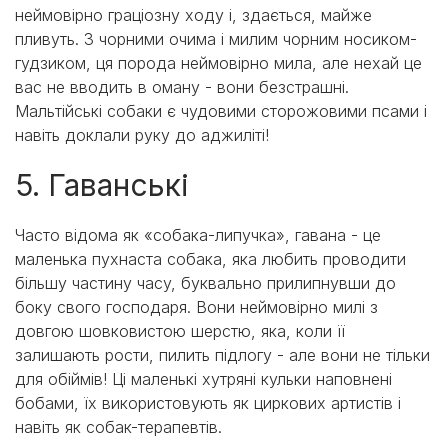
неймовірно граціозну ходу і, здається, майже
пливуть. З чорними очима і милим чорним носиком-
гудзиком, ця порода неймовірно мила, але нехай це
вас не вводить в оману - вони безстрашні.
Мальтійські собаки є чудовими сторожовими псами і
навіть доклали руку до аджиліті!
5. Гаванські
Часто відома як «собака-липучка», гавана - це
маленька пухнаста собака, яка любить проводити
більшу частину часу, буквально прилипнувши до
боку свого господаря. Вони неймовірно милі з
довгою шовковистою шерстю, яка, коли її
залишають рости, пилить підлогу - але вони не тільки
для обіймів! Ці маленькі хутряні кульки наповнені
бобами, їх використовують як циркових артистів і
навіть як собак-терапевтів.