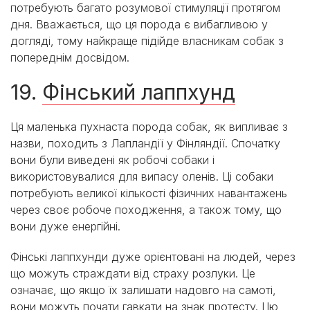
потребують багато розумової стимуляції протягом
дня. Вважається, що ця порода є вибагливою у
догляді, тому найкраще підійде власникам собак з
попереднім досвідом.
19.
Фінський лаппхунд
Ця маленька пухнаста порода собак, як випливає з
назви, походить з Лапландії у Фінляндії. Спочатку
вони були виведені як робочі собаки і
використовувалися для випасу оленів. Ці собаки
потребують великої кількості фізичних навантажень
через своє робоче походження, а також тому, що
вони дуже енергійні.
Фінські лаппхунди дуже орієнтовані на людей, через
що можуть страждати від страху розлуки. Це
означає, що якщо їх залишати надовго на самоті,
вони можуть почати гавкати на знак протесту. Цю