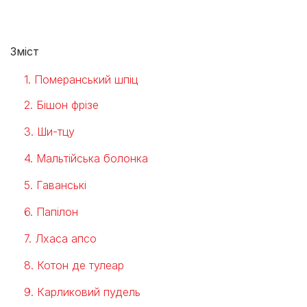
Зміст
1. Померанський шпіц
2. Бішон фрізе
3. Ши-тцу
4. Мальтійська болонка
5. Гаванські
6. Папілон
7. Лхаса апсо
8. Котон де тулеар
9. Карликовий пудель