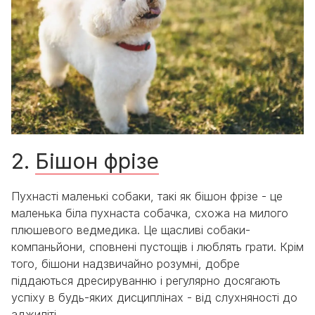
2.
Бішон фрізе
Пухнасті маленькі собаки, такі як бішон фрізе - це
маленька біла пухнаста собачка, схожа на милого
плюшевого ведмедика. Це щасливі собаки-
компаньйони, сповнені пустощів і люблять грати. Крім
того, бішони надзвичайно розумні, добре
піддаються дресируванню і регулярно досягають
успіху в будь-яких дисциплінах - від слухняності до
аджиліті.