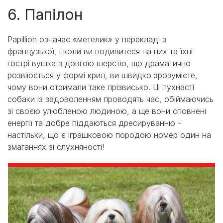
6. Папілон
Papillion означає «метелик» у перекладі з
французької, і коли ви подивитеся на них та їхні
гострі вушка з довгою шерстю, що драматично
розвіюється у формі крил, ви швидко зрозумієте,
чому вони отримали таке прізвисько. Ці пухнасті
собаки із задоволенням проводять час, обіймаючись
зі своєю улюбленою людиною, а ще вони сповнені
енергії та добре піддаються дресируванню -
настільки, що є іграшковою породою номер один на
змаганнях зі слухняності!