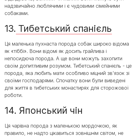
надзвичайно люблячими і є чудовими сімейними
собаками.
13.
Тибетський спанієль
Ця маленька пухнаста порода собак широко відома
як «тіббі». Вони відомі як досить грайлива і
непосидюча порода. А ще вони можуть захопити
своїм допитливим розумом. Тибетський спанієль - це
порода, яка любить мати особливо міцний зв'язок зі
своїми господарями. Спочатку вони були виведені
для життя в тибетських монастирях для сторожової
роботи.
14. Японський чін
Ця чарівна порода з маленькою мордочкою, як
правило, не надто цікавиться зовнішнім світом, не