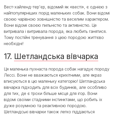
Вест-хайленд-тер'єр, відомий як «весті», є однією з
найпопулярніших порід маленьких собак. Вони відомі
своєю чарівною зовнішністю та веселим характером.
Вони відомі своєю пильністю та активністю. Це
витривала і витривала порода, яка любить ганятися.
Тому постійні тренування з цією породою життєво
необхідні!
17.
Шетландська вівчарка
Ця маленька пухнаста порода собак нагадує породу
Лессі. Вони не вважаються крихітними, але якраз
вписуються в цю маленьку категорію! Шетландська
вівчарка підходить для всіх будинків, але особливо
для тих, де є трохи більше місця для ігор. Вони
відомі своїми стадними інстинктами, що робить їх
дуже розумною та реактивною породою.
Шетландські вівчарки також легко піддаються