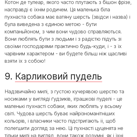
Котон де тулеар, якого часто плутають з бішон фрізе,
насправді є їхнім родичем. Ця маленька біла
пухнаста собака має ватяну шерсть (звідси і назва) і
була виведена з єдиною метою - бути
компаньйоном, з чим вони чудово справляються.
Вони люблять бути з людьми і з радістю підуть зі
своїми господарями практично будь-куди, і - з їх
чарівним характером - ви будете більш ніж щасливі
взяти їх з собою!
9.
Карликовий пудель
Надзвичайно милі, з густою кучерявою шерстю та
носиками у вигляді ґудзиків, іграшкові пуделі - це
маленькі пухнасті собаки, яких люблять у всьому
світі. Чудова шерсть буває найрізноманітніших
кольорів, і власники часто підстригають її, щоб
полегшити догляд за нею. Ці пухнасті цуценята не
тільки милі на вигляд, вони також розумні, як і їхні