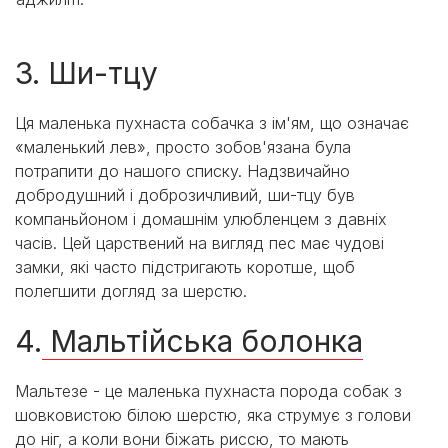
3. Ши-тцу
Ця маленька пухнаста собачка з ім'ям, що означає
«маленький лев», просто зобов'язана була
потрапити до нашого списку. Надзвичайно
добродушний і доброзичливий, ши-тцу був
компаньйоном і домашнім улюбленцем з давніх
часів. Цей царствений на вигляд пес має чудові
замки, які часто підстригають коротше, щоб
полегшити догляд за шерстю.
4.
Мальтійська болонка
Мальтезе - це маленька пухнаста порода собак з
шовковистою білою шерстю, яка струмує з голови
до ніг, а коли вони біжать риссю, то мають