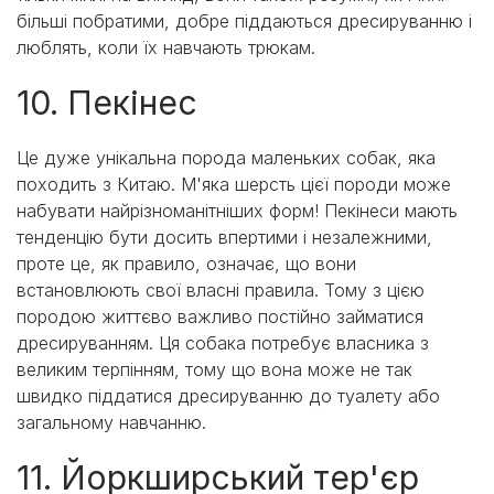
більші побратими, добре піддаються дресируванню і
люблять, коли їх навчають трюкам.
10. Пекінес
Це дуже унікальна порода маленьких собак, яка
походить з Китаю. М'яка шерсть цієї породи може
набувати найрізноманітніших форм! Пекінеси мають
тенденцію бути досить впертими і незалежними,
проте це, як правило, означає, що вони
встановлюють свої власні правила. Тому з цією
породою життєво важливо постійно займатися
дресируванням. Ця собака потребує власника з
великим терпінням, тому що вона може не так
швидко піддатися дресируванню до туалету або
загальному навчанню.
11.
Йоркширський тер'єр