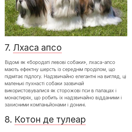
7.
Лхаса апсо
Відомі як «бородаті левові собаки», лхаса-апсо
мають ефектну шерсть із середнім проділом, що
підмітає підлогу. Надзвичайно елегантні на вигляд, ці
маленькі пухнасті собаки зазвичай
використовувалися як сторожові пси в палацах і
монастирях, що робить їх надзвичайно відданими і
захисними компаньйонами і донині.
8.
Котон де тулеар