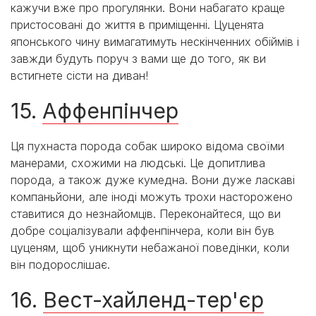
кажучи вже про прогулянки. Вони набагато краще
пристосовані до життя в приміщенні. Цуценята
японського чину вимагатимуть нескінченних обіймів і
завжди будуть поруч з вами ще до того, як ви
встигнете сісти на диван!
15.
Аффенпінчер
Ця пухнаста порода собак широко відома своїми
манерами, схожими на людські. Це допитлива
порода, а також дуже кумедна. Вони дуже ласкаві
компаньйони, але іноді можуть трохи насторожено
ставитися до незнайомців. Переконайтеся, що ви
добре соціалізували аффенпінчера, коли він був
цуценям, щоб уникнути небажаної поведінки, коли
він подорослішає.
16.
Вест-хайленд-тер'єр