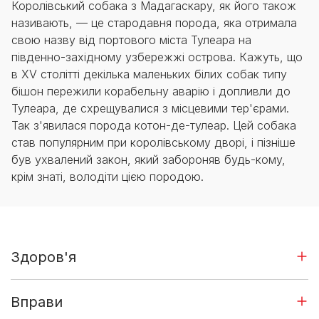
Королівський собака з Мадагаскару, як його також
називають, — це стародавня порода, яка отримала
свою назву від портового міста Тулеара на
південно-західному узбережжі острова. Кажуть, що
в XV столітті декілька маленьких білих собак типу
бішон пережили корабельну аварію і допливли до
Тулеара, де схрещувалися з місцевими тер'єрами.
Так з'явилася порода котон-де-тулеар. Цей собака
став популярним при королівському дворі, і пізніше
був ухвалений закон, який забороняв будь-кому,
крім знаті, володіти цією породою.
Здоров'я
Вправи