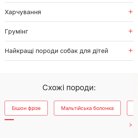
Харчування
Грумінг
Найкращі породи собак для дітей
Cхожі породи:
Бішон фрізе
Мальтійська болонка
Г