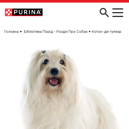
Skip to main content
Головна
Бібліотека Порід - Розділ Про Собак
Котон-де-тулеар