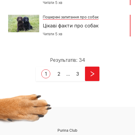
Читати 5 хв
Поширені запитання про собак
Цікаві факти про собак
Читати 5 хв
Результатів: 34
Pagination
Current page
Page
Last page
1
2
…
3
Purina Club