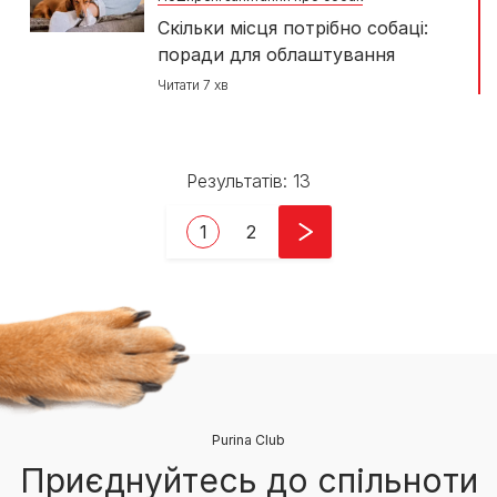
Скільки місця потрібно собаці:
поради для облаштування
Читати 7 хв
Результатів: 13
Pagination
Current page
Page
1
2
Purina Club
Приєднуйтесь до спільноти