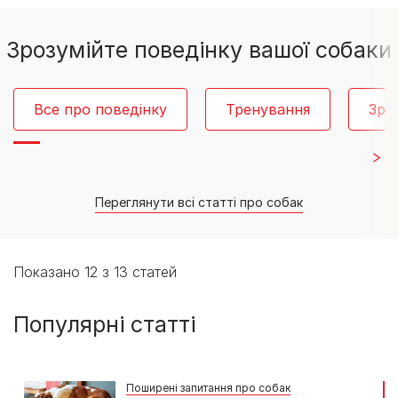
Зрозумійте поведінку вашої собаки
Все про поведінку
Тренування
Зро
Переглянути всі статті про собак
Показано 12 з 13 статей
Популярні статті
Поширені запитання про собак