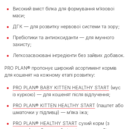
Високий вміст білка для формування м’язової
маси;
ДГК — для розвитку нервової системи та зору;
Пребіотики та антиоксиданти — для імунного
захисту;
Легкозасвоювані інгредієнти без зайвих добавок.
PRO PLAN® пропонує широкий асортимент кормів
для кошенят на кожному етапі розвитку:
PRO PLAN® BABY KITTEN HEALTHY START
(мус
із куркою) — для кошенят після відлучення;
PRO PLAN® KITTEN HEALTHY START
(паштет або
шматочки у підливці) — м’яка їжа;
PRO PLAN® HEALTHY START
сухий корм (з