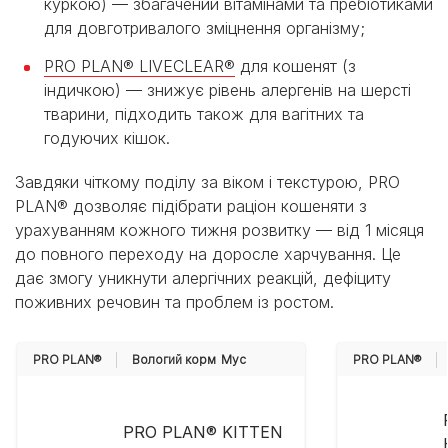
куркою) — збагачений вітамінами та пребіотиками
для довготривалого зміцнення організму;
PRO PLAN® LIVECLEAR®
для кошенят (з
індичкою) — знижує рівень алергенів на шерсті
тварини, підходить також для вагітних та
годуючих кішок.
Завдяки чіткому поділу за віком і текстурою, PRO
PLAN® дозволяє підібрати раціон кошеняти з
урахуванням кожного тижня розвитку — від 1 місяця
до повного переходу на доросле харчування. Це
дає змогу уникнути алергічних реакцій, дефіциту
поживних речовин та проблем із ростом.
PRO PLAN®
Вологий корм
Мус
PRO PLAN®
PRO PLAN® KITTEN