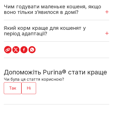
Чим годувати маленьке кошеня, якщо
воно тільки з’явилося в домі?
Який корм краще для кошенят у
період адаптації?
Допоможіть Purina® стати краще
Чи була ця стаття корисною?