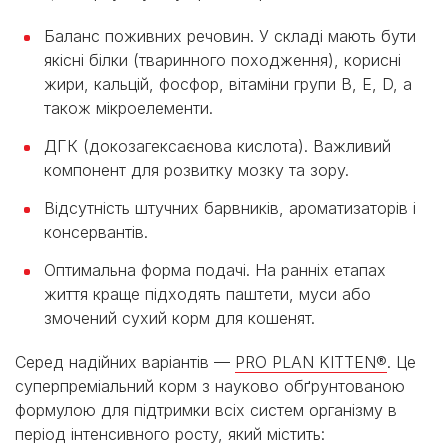
Баланс поживних речовин. У складі мають бути
якісні білки (тваринного походження), корисні
жири, кальцій, фосфор, вітаміни групи B, E, D, а
також мікроелементи.
ДГК (докозагексаєнова кислота). Важливий
компонент для розвитку мозку та зору.
Відсутність штучних барвників, ароматизаторів і
консервантів.
Оптимальна форма подачі. На ранніх етапах
життя краще підходять паштети, муси або
змочений сухий корм для кошенят.
Серед надійних варіантів —
PRO PLAN KITTEN®
. Це
суперпреміальний корм з науково обґрунтованою
формулою для підтримки всіх систем організму в
період інтенсивного росту, який містить: