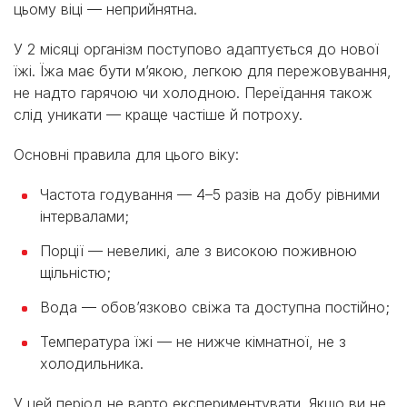
цьому віці — неприйнятна.
У 2 місяці організм поступово адаптується до нової
їжі. Їжа має бути м’якою, легкою для пережовування,
не надто гарячою чи холодною. Переїдання також
слід уникати — краще частіше й потроху.
Основні правила для цього віку:
Частота годування — 4–5 разів на добу рівними
інтервалами;
Порції — невеликі, але з високою поживною
щільністю;
Вода — обов’язково свіжа та доступна постійно;
Температура їжі — не нижче кімнатної, не з
холодильника.
У цей період не варто експериментувати. Якщо ви не