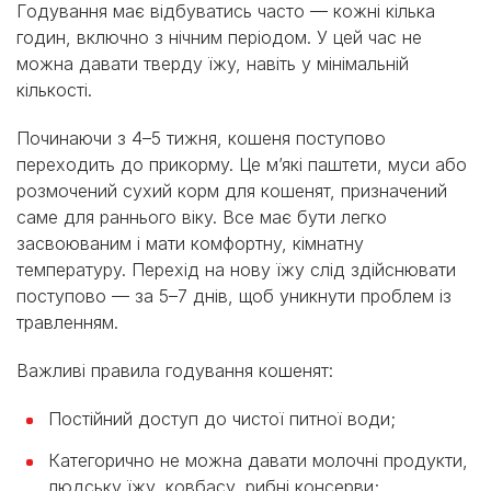
Годування має відбуватись часто — кожні кілька
годин, включно з нічним періодом. У цей час не
можна давати тверду їжу, навіть у мінімальній
кількості.
Починаючи з 4–5 тижня, кошеня поступово
переходить до прикорму. Це м’які паштети, муси або
розмочений сухий корм для кошенят, призначений
саме для раннього віку. Все має бути легко
засвоюваним і мати комфортну, кімнатну
температуру. Перехід на нову їжу слід здійснювати
поступово — за 5–7 днів, щоб уникнути проблем із
травленням.
Важливі правила годування кошенят:
Постійний доступ до чистої питної води;
Категорично не можна давати молочні продукти,
людську їжу, ковбасу, рибні консерви;