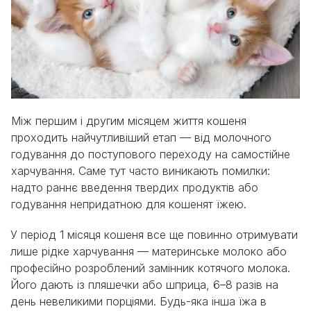
Між першим і другим місяцем життя кошеня
проходить найчутливіший етап — від молочного
годування до поступового переходу на самостійне
харчування. Саме тут часто виникають помилки:
надто раннє введення твердих продуктів або
годування непридатною для кошенят їжею.
У період 1 місяця кошеня все ще повинно отримувати
лише рідке харчування — материнське молоко або
професійно розроблений замінник котячого молока.
Його дають із пляшечки або шприца, 6–8 разів на
день невеликими порціями. Будь-яка інша їжа в