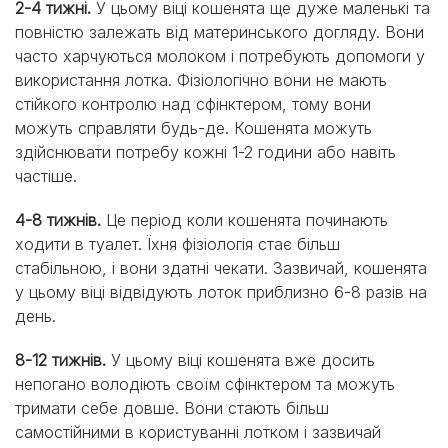
2-4 тижні.
У цьому віці кошенята ще дуже маленькі та
повністю залежать від материнського догляду. Вони
часто харчуються молоком і потребують допомоги у
використання лотка. Фізіологічно вони не мають
стійкого контролю над сфінктером, тому вони
можуть справляти будь-де. Кошенята можуть
здійснювати потребу кожні 1-2 години або навіть
частіше.
4-8 тижнів.
Це період коли кошенята починають
ходити в туалет. Їхня фізіологія стає більш
стабільною, і вони здатні чекати. Зазвичай, кошенята
у цьому віці відвідують лоток приблизно 6-8 разів на
день.
8-12 тижнів.
У цьому віці кошенята вже досить
непогано володіють своїм сфінктером та можуть
тримати себе довше. Вони стають більш
самостійними в користуванні лотком і зазвичай