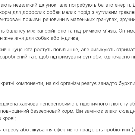
 мають невеликий шлунок, але потребують багато енергії
корм для дорослих собак малих порід з чутливим травл
концентровані поживні речовини в маленьких гранулах, зручн
ють балансу між калорійністю та підтримкою м'язів. Опт
іжне ягня для собак або індичка;
масивні цуценята ростуть повільніше, але ризикують отрим
розроблений так, щоб підтримувати суглоби, одночасно п
ретні компоненти, на які організм реагує занадто бурхл
верджена харчова непереносимість пшеничного глютену а
повноцінний беззерновий корм. Він замінює злаки складн
 крові;
я стресу або лікування ефективно працюють пробіотики (ж