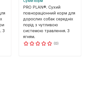
Cухий корм
PRO PLAN®. Сухий
для
повнораціонний корм для
х
дорослих собак середніх
ри
порід з чутливою
. З
системою травлення. З
ягням.
(0)