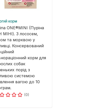
огий корм
ina ONE®MINI (Пуріна
 МІНІ). З лососем,
ом та морквою у
ливці. Консервований
ційний
нораціонний корм для
ослих собак
еньких порід з
тливою системою
влення вагою до 10
ограм.
(0)