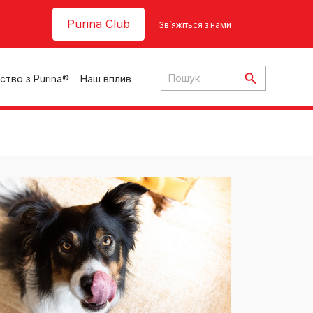
Header top
Purina Club
Зв’яжіться з нами
ство з Purina®
Наш вплив
ки
ння