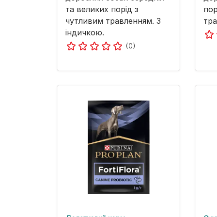
та великих порід з
пор
чутливим травленням. З
тра
індичкою.
(0)