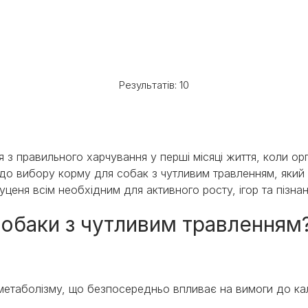
Результатів: 10
з правильного харчування у перші місяці життя, коли ор
одо вибору корму для собак з чутливим травленням, яки
ценя всім необхідним для активного росту, ігор та пізнан
собаки з чутливим травленням
метаболізму, що безпосередньо впливає на вимоги до кало