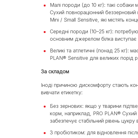
Малі породи (до 10 кг): такі собаки
Сухий повнораціонний беззерновий 
Mini / Small Sensitive, які містять 
Середні породи (10–25 кг): потребу
основним джерелом білка виступає н
Великі та атлетичні (понад 25 кг): 
PLAN® Sensitive для великих порід 
За складом
Іноді причиною дискомфорту стають конк
вивчати етикетку:
Без зернових: якщо у тварини підт
корм, наприклад, PRO PLAN® Сухий 
забезпечує стабільний рівень цукру в
З пробіотиком: для відновлення післ