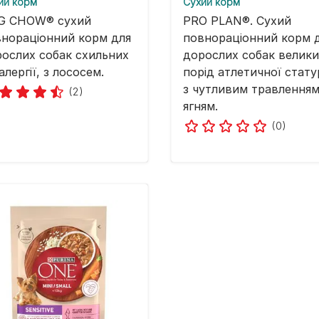
ий корм
Cухий корм
G CHOW® сухий
PRO PLAN®. Сухий
нораціонний корм для
повнораціонний корм 
ослих собак схильних
дорослих собак велики
алергії, з лососем.
порід атлетичної стату
з чутливим травленням
(2)
ягням.
(0)