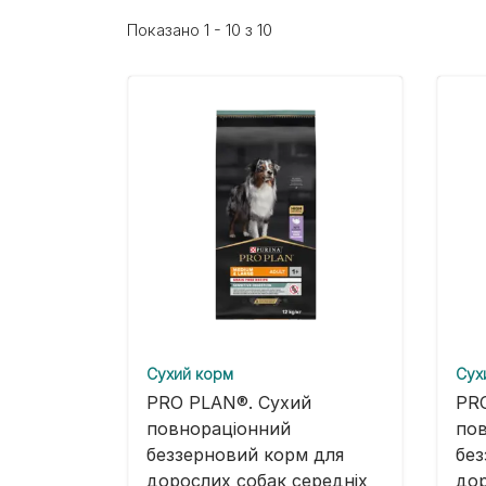
Показано 1 - 10 з 10
Cухий корм
Cух
PRO PLAN®. Сухий
PR
повнораціонний
по
беззерновий корм для
без
дорослих собак середніх
дор