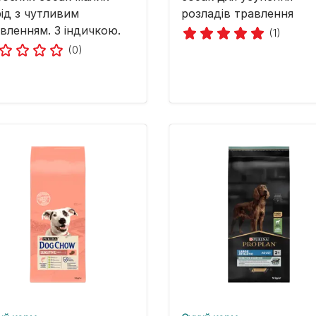
ід з чутливим
розладів травлення
вленням. З індичкою.
(1)
(0)