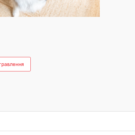
Знайти для себе
Знайти для себе
собаку
Лишились питання? Зв'яжіться з нами
кота
травлення