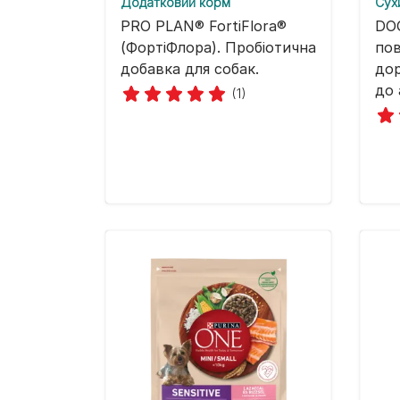
Додатковий корм
Cух
PRO PLAN® FortiFlora®
DO
(ФортіФлора). Пробіотична
пов
добавка для собак.
дор
до 
(1)