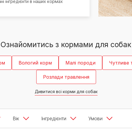
ні інгредієнти в наших кормах
PRO PLAN® Ветеринарні
Вага кошеня по місяцях:
дієти
Всі торгові марки
скільки має важити кошеня
Всі торгові марки
Кашель у кота: причини та
лікування
Всі статті про котів
Ознайомитись з кормами для собак
рм
Вологий корм
Малі породи
Чутливе 
Розлади травлення
Дивитися всі корми для собак
Вік
Інгредієнти
Умови