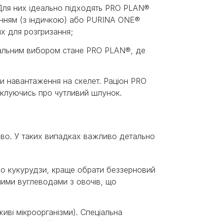
. Для них ідеально підходять PRO PLAN®
енням (з індичкою) або PURINA ONE®
их для розгризання;
имальним вибором стане PRO PLAN®, де
ати навантаження на скелет. Раціон PRO
іклуючись про чутливий шлунок.
иво. У таких випадках важливо детально
бо кукурудзи, краще обрати беззерновий
ими вуглеводами з овочів, що
иві мікроорганізми). Спеціальна