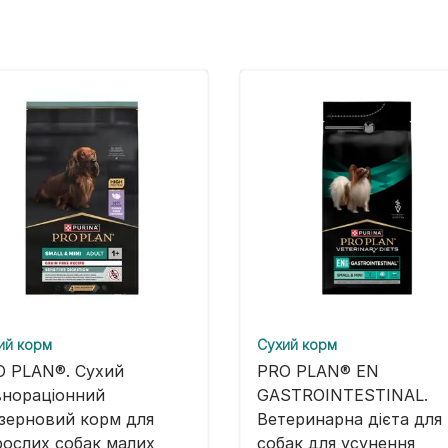
ий корм
Cухий корм
O PLAN®. Сухий
PRO PLAN® EN
внораціонний
GASTROINTESTINAL.
зерновий корм для
Ветеринарна дієта для
ослих собак малих
собак для усунення