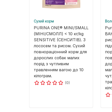
Cухий корм
Вол
PURINA ONE® MINI/SMALL
Pur
(МІНІ/СМОЛЛ) < 10 кг/kg
ВАН
SENSITIVE (СЕНСИТІВ). З
рис
лососем та рисом. Сухий
під
повнораціонний корм для
пор
дорослих собак малих
пов
порід з чутливим
дор
травленням вагою до 10
мал
кілограм.
чу
тра
(0)
кіл