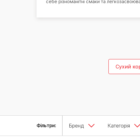
себе різноманітні смаки та легкозасвоюва
Експерти Purina®
Всі статті про собак
Наші новини
Сухий ко
Фільтри:
Бренд
Категорія