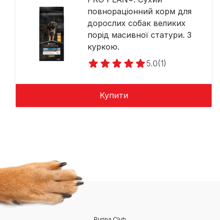
повнораціонний корм для
дорослих собак великих
порід масивної статури. З
куркою.
5.0
(1)
Купити
Purina Club