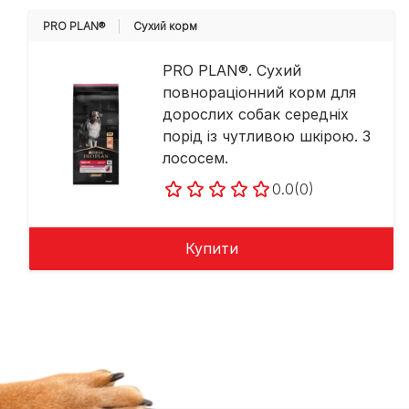
PRO PLAN®
Cухий корм
PRO PLAN®. Сухий
повнораціонний корм для
дорослих собак середніх
порід із чутливою шкірою. З
лососем.
0.0
(0)
Купити