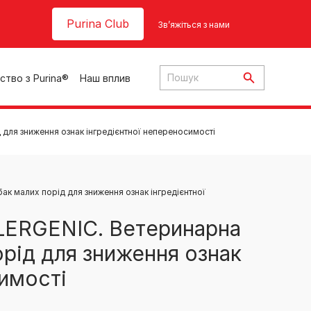
Header top
Purina Club
Зв’яжіться з нами
ство з Purina®
Наш вплив
для зниження ознак інгредієнтної непереносимості
к малих порід для зниження ознак інгредієнтної
ки
ERGENIC. Ветеринарна
орід для зниження ознак
ння
симості