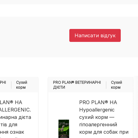
Написати відгук
РНІ
Cухий
PRO PLAN® ВЕТЕРИНАРНІ
Cухий
корм
ДІЄТИ
корм
PLAN® HA
PRO PLAN® HA
LLERGENIC.
Hypoallergenic
инарна дієта
сухий корм —
тів для
гіпоалергенний
ння ознак
корм для собак при