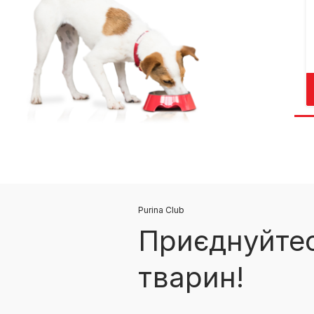
Purina Club
Приєднуйтес
тварин!