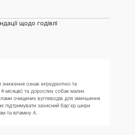
дації щодо годівлі
 зниження ознак інгредієнтної та
д 4 місяців) та дорослих собак малих
релами очищених вуглеводів для зменшення
є підтримувати захисний бар'єр шкіри
м та вітаміну А.