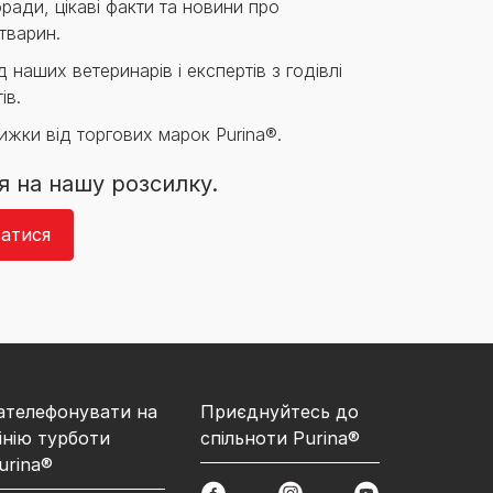
ради, цікаві факти та новини про
тварин.
 наших ветеринарів і експертів з годівлі
ів.
нижки від торгових марок Purina®.
я на нашу розсилку.
атися
ателефонувати на
Приєднуйтесь до
інію турботи
спільноти Purina®
urina®