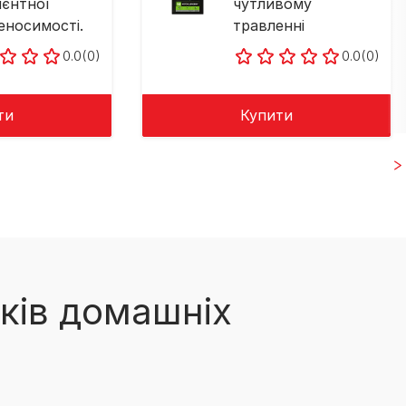
ієнтної
чутливому
еносимості.
травленні
0.0
(0)
0.0
(0)
ти
Купити
ків домашніх