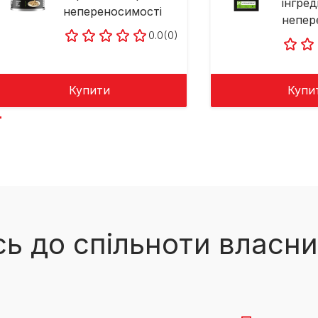
інгред
непереносимості
непер
0.0
(0)
Купити
Купи
ь до спільноти власни