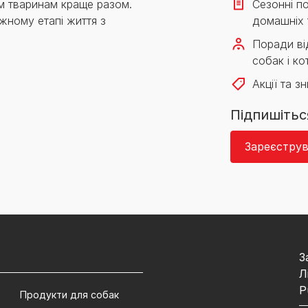
м тваринам краще разом.
Сезонні по
жному етапі життя з
домашніх 
Поради від
собак і кот
Акції та з
Підпишітьс
Зареєструв
З
Л
P
Продукти для собак