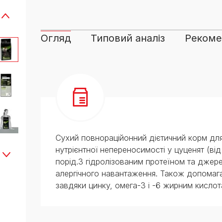
Огляд
Типовий аналіз
Рекомен
Сухий повнораційонний дієтичний корм для
нутрієнтної непереносимості у цуценят (ві
порід.З гідролізованим протеїном та дже
алергічного навантаження. Також допомага
завдяки цинку, омега-3 і -6 жирним кислота