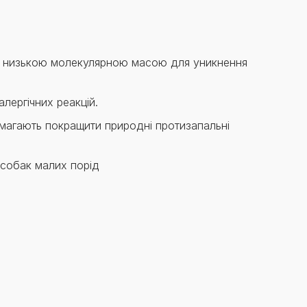
Знайти для себе
Знайти для себе
собаку
Лишились питання? Зв'яжіться з нами
кота
з низькою молекулярною масою для уникнення
лергічних реакцій.
омагають покращити природні протизапальні
 собак малих порід