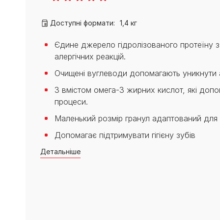
PRO PLAN® Ветеринарні
Вага кошеня по місяцях:
дієти
Всі торгові марки
скільки має важити кошеня
Доступні формати:
1,4 кг
Всі торгові марки
Кашель у кота: причини та
лікування
Єдине джерело гідролізованого протеїну 
Всі статті про котів
алергічних реакцій.
Очищені вуглеводи допомагають уникнути а
З вмістом омега-3 жирних кислот, які доп
процеси.
Маленький розмір гранул адаптований для
Допомагає підтримувати гігієну зубів
Детальніше