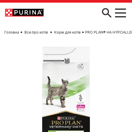
Skip to main content
Головна
Все про котів
Корм для котів
PRO PLAN® HA HYPOALLERGE