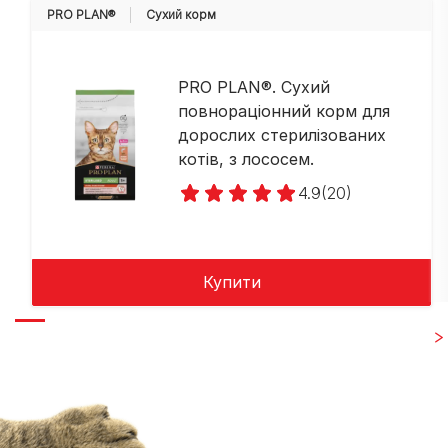
PRO PLAN®
Cухий корм
PRO PLAN®. Сухий
повнораціонний корм для
дорослих стерилізованих
котів, з лососем.
4.9
(20)
Купити