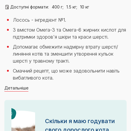
Доступні формати:
400 г;
1.5 кг;
10 кг
Лосось - інгредієнт №1.
З вмістом Омега-3 та Омега-6 жирних кислот для
підтримки здоров'я шкіри та краси шерсті.
Допомагає обмежити надмірну втрату шерсті/
линяння котів та зменшити утворення кульок
шерсті у травному тракті.
Смачний рецепт, що може задовольнити навіть
вибагливого кота.
Детальніше
Скільки я маю годувати
свого дорослого кота